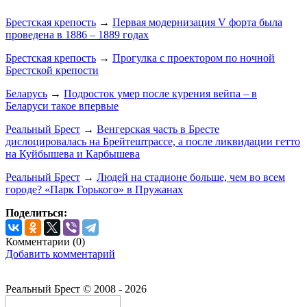
Брестская крепость
→
Первая модернизация V форта была
проведена в 1886 – 1889 годах
Брестская крепость
→
Прогулка с проектором по ночной
Брестской крепости
Беларусь
→
Подросток умер после курения вейпа – в
Беларуси такое впервые
Реальный Брест
→
Венгерская часть в Бресте
дислоцировалась на Брейтештрассе, а после ликвидации гетто
на Куйбышева и Карбышева
Реальный Брест
→
Людей на стадионе больше, чем во всем
городе? «Парк Горького» в Пружанах
Поделиться:
Комментарии (
0
)
Добавить комментарий
Реальный Брест © 2008 - 2026