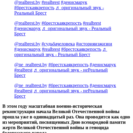
@realbrest.by
#realbrest
#денисмарук
#брестскаякрепость
♬ оригинальный звук -
Реальный Брест
@realbrest.by
#брестскаякрепость
#realbrest
#денисмарук
♬ оригинальный звук - Реальный
Брест
@realbrest.by
#судьбачеловека
#историяизжизни
#денисмарук
#realbrest
#брестскаякрепость
♬
оригинальный звук - Реальный Брест
@ne_realbrest.by
#брестскаякрепость
#денисмарук
#realbrest
♬ оригинальный звук - неРеальный
Брест
@ne_realbrest.by
#брестскаякрепость
#денисмарук
#realbrest
♬ оригинальный звук - неРеальный
Брест
В этом году масштабная военно-историческая
реконструкция начала Великой Отечественной войны
прошла уже в одиннадцатый раз. Она проводится как одно
из мероприятий, посвященных Дню всенародной памяти
жертв Великой Отечественной войны и геноцида
белорусского народа.