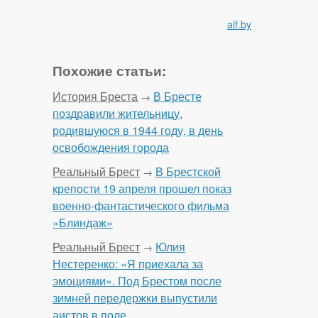
aif.by
Похожие статьи:
История Бреста
В Бресте
→
поздравили жительницу,
родившуюся в 1944 году, в день
освобождения города
Реальный Брест
В Брестской
→
крепости 19 апреля прошел показ
военно-фантастического фильма
«Блиндаж»
Реальный Брест
Юлия
→
Нестеренко: «Я приехала за
эмоциями». Под Брестом после
зимней передержки выпустили
аистов в поле