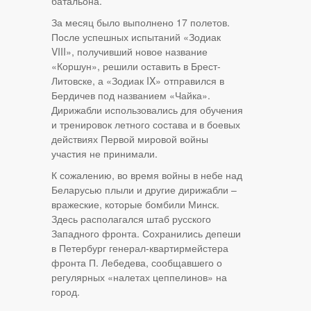
батальона.
За месяц было выполнено 17 полетов.
После успешных испытаний «Зодиак
VIII», получивший новое название
«Коршун», решили оставить в Брест-
Литовске, а «Зодиак IX» отправился в
Бердичев под названием «Чайка».
Дирижабли использовались для обучения
и тренировок летного состава и в боевых
действиях Первой мировой войны
участия не принимали.
К сожалению, во время войны в небе над
Беларусью плыли и другие дирижабли –
вражеские, которые бомбили Минск.
Здесь располагался штаб русского
Западного фронта. Сохранились депеши
в Петербург генерал-квартирмейстера
фронта П. Лебедева, сообщавшего о
регулярных «налетах цеппелинов» на
город.