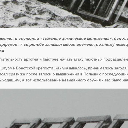
ственно, и состояли «Тяжелые химические минометы», испол
ерферов» к стрельбе занимал много времени, поэтому нем
ки
лительность артогня и быстрее начать атаку пехотных подразделен
турме Брестской крепости, как указывалось, принималось загодя. 
писал сразу же после записи о выдвижении в Польшу с последующи
 выходящим, а вот использование невиданного оружия - это было не