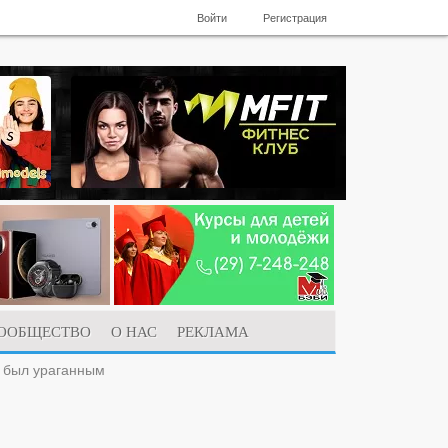
Войти
Регистрация
ООБЩЕСТВО
О НАС
РЕКЛАМА
и был ураганным