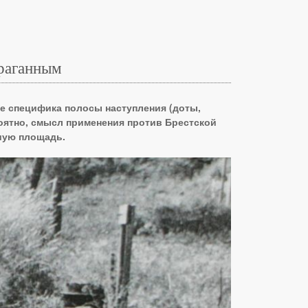
ураганным
же специфика полосы наступления (доты,
роятно, смысл применения против Брестской
шую площадь.