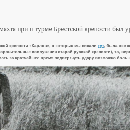
махта при штурме Брестской крепости был 
ской крепости «Карлов», о которых мы писали
тут
, была все 
боронительные сооружения старой русской крепости), то, ве
ость за кратчайшее время подвергнуть удару возможно боль