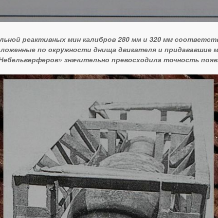
льной реактивных мин калибров 280 мм и 320 мм соответст
оложенные по окружности днища двигателя и придававшие 
 «Небельверферов» значительно превосходила точность поя