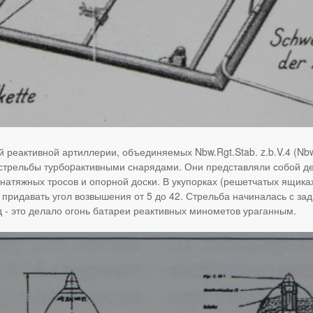
реактивной артиллерии, объединяемых Nbw.Rgt.Stab. z.b.V.4 (Nbw.
стрельбы турбоpактивными снарядами. Они представляли собой де
натяжных тросов и опорной доски. В укупорках (решетчатых ящика
придавать угол возвышения от 5 до 42. Стрельба начиналась с за
д - это делало огонь батареи реактивных минометов ураганным.