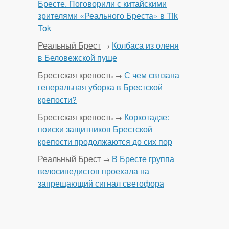
Бресте. Поговорили с китайскими
зрителями «Реального Бреста» в Tik
Tok
Реальный Брест
Колбаса из оленя
→
в Беловежской пуще
Брестская крепость
С чем связана
→
генеральная уборка в Брестской
крепости?
Брестская крепость
Коркотадзе:
→
поиски защитников Брестской
крепости продолжаются до сих пор
Реальный Брест
В Бресте группа
→
велосипедистов проехала на
запрещающий сигнал светофора