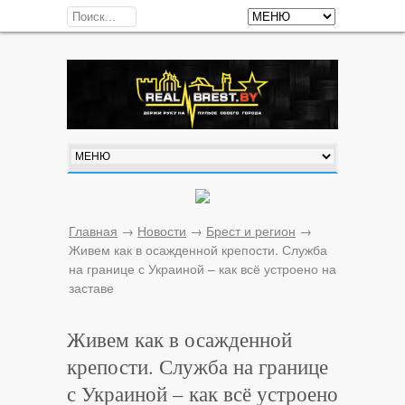
Главная
→
Новости
→
Брест и регион
→
Живем как в осажденной крепости. Служба
на границе с Украиной – как всё устроено на
заставе
Живем как в осажденной
крепости. Служба на границе
с Украиной – как всё устроено