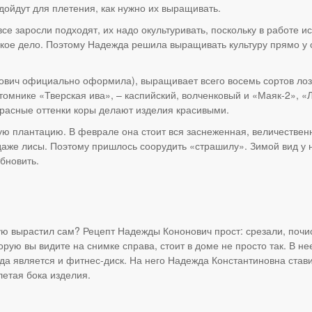
одойдут для плетения, как нужно их выращивать.
 все заросли подходят, их надо окультуривать, поскольку в работе и
ское дело. Поэтому Надежда решила выращивать культуру прямо у се
нович официально оформила), выращивает всего восемь сортов лоз
итомнике «Тверская ива», – каспийский, волченковый и «Маяк-2», «
 красные оттенки коры делают изделия красивыми.
 плантацию. В феврале она стоит вся заснеженная, величественн
 даже лисы. Поэтому пришлось соорудить «страшилу». Зимой вид у 
бновить.
ую вырастил сам? Рецепт Надежды Кононович прост: срезали, почис
орую вы видите на снимке справа, стоит в доме не просто так. В н
да является и фитнес-диск. На него Надежда Константиновна стави
етая бока изделия.