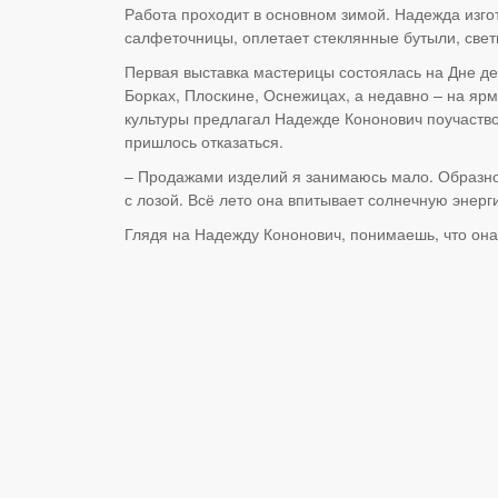
Работа проходит в основном зимой. Надежда изгот
салфеточницы, оплетает стеклянные бутыли, свет
Первая выставка мастерицы состоялась на Дне де
Борках, Плоскине, Оснежицах, а недавно – на я
культуры предлагал Надежде Кононович поучаство
пришлось отказаться.
– Продажами изделий я занимаюсь мало. Образно 
с лозой. Всё лето она впитывает солнечную энерг
Глядя на Надежду Кононович, понимаешь, что она