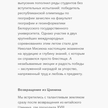
выпускник пополнил ряды студентов без
вступительных испытаний: победитель
республиканской олимпиады по
географии зачислен на факультет
географии и геоинформатики
Белорусского государственного
университета. Однако участие в двух
крупнейших международных
соревнованиях этим летом стало для
Николая Мисиюка настоящим экзаменом
на эрудицию и глубину знаний, с которым
он справился просто блестяще. А
незабываемые эмоции и радость победы
– заслуженной наградой за упорство,
напряженный труд и любовь к предмету.
Возвращение из Цзинина
Мы встретились с талантливым земляком
сразу после возвращения из китайского
Цзинина, где проходила XVIII