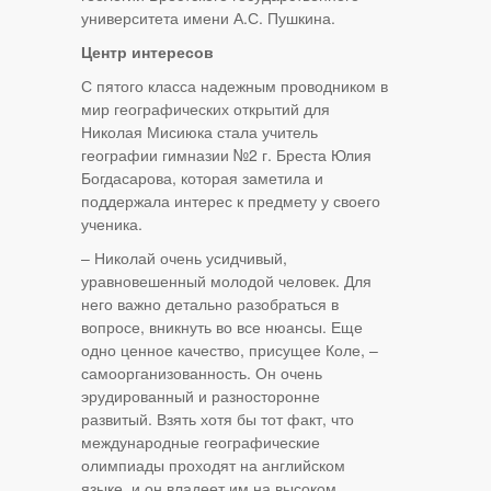
университета имени А.С. Пушкина.
Центр интересов
С пятого класса надежным проводником в
мир географических открытий для
Николая Мисиюка стала учитель
географии гимназии №2 г. Бреста Юлия
Богдасарова, которая заметила и
поддержала интерес к предмету у своего
ученика.
– Николай очень усидчивый,
уравновешенный молодой человек. Для
него важно детально разобраться в
вопросе, вникнуть во все нюансы. Еще
одно ценное качество, присущее Коле, –
самоорганизованность. Он очень
эрудированный и разносторонне
развитый. Взять хотя бы тот факт, что
международные географические
олимпиады проходят на английском
языке, и он владеет им на высоком