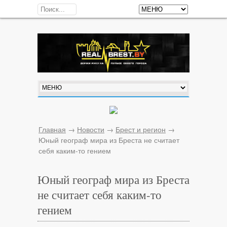
Главная
→
Новости
→
Брест и регион
→
Юный географ мира из Бреста не считает
себя каким-то гением
Юный географ мира из Бреста
не считает себя каким-то
гением