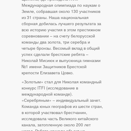
Международная олимпиада по наукам о
Земле, собравшая около 130 участников
из 31 страны. Наша национальная
сборная добилась лучшего результата за
всю историю участия в этом престижном
соревновании – на счету белорусской
команды два золота, три серебра и
четыре бронзы. Весомый вклад в общий
успех сделали брестские ребята –
Николай Мисиюк и выпускница гимназии
№1 имени Защитников Брестской
крепости Елизавета Цовко.
«Золотым» стал для Николая командный
конкурс ITFI (исследование в
международной команде).
«Серебряным» – индивидуальный зачет.
Команда юных географов из шести стран,
в которой участвовал брестчанин,
исследовала часть Великого китайского
канала, затопленную около 200 лет
назад. Ребята изучали объект на