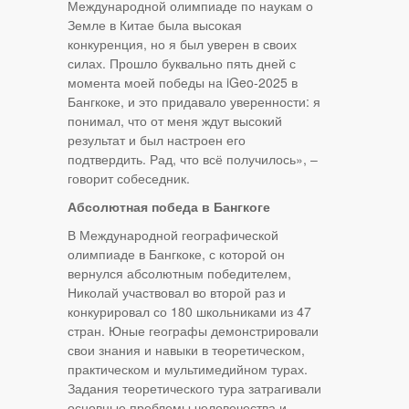
Международной олимпиаде по наукам о
Земле в Китае была высокая
конкуренция, но я был уверен в своих
силах. Прошло буквально пять дней с
момента моей победы на iGeo-2025 в
Бангкоке, и это придавало уверенности: я
понимал, что от меня ждут высокий
результат и был настроен его
подтвердить. Рад, что всё получилось», –
говорит собеседник.
Абсолютная победа в Бангкоге
В Международной географической
олимпиаде в Бангкоке, с которой он
вернулся абсолютным победителем,
Николай участвовал во второй раз и
конкурировал со 180 школьниками из 47
стран. Юные географы демонстрировали
свои знания и навыки в теоретическом,
практическом и мультимедийном турах.
Задания теоретического тура затрагивали
основные проблемы человечества и