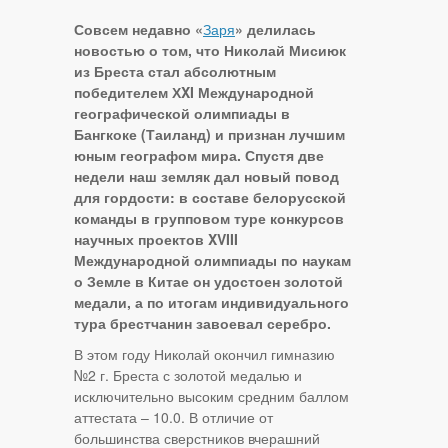
Совсем недавно «
Заря
» делилась
новостью о том, что Николай Мисиюк
из Бреста стал абсолютным
победителем ХXI Международной
географической олимпиады в
Бангкоке (Таиланд) и признан лучшим
юным географом мира. Спустя две
недели наш земляк дал новый повод
для гордости: в составе белорусской
команды в групповом туре конкурсов
научных проектов XVIII
Международной олимпиады по наукам
о Земле в Китае он удостоен золотой
медали, а по итогам индивидуального
тура брестчанин завоевал серебро.
В этом году Николай окончил гимназию
№2 г. Бреста с золотой медалью и
исключительно высоким средним баллом
аттестата – 10.0. В отличие от
большинства сверстников вчерашний