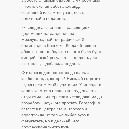
в работе с такими одаренными ребятами
– комплексная работа команды,
состоящей из самого учащегося,
родителей и педагогов.
«Я следила за онлайн-трансляцией
церемонии награждения на
Международной географической
олимпиаде в Бангкоке. Когда объявили
абсолютного победителя – это была буря
эмоций! Такой результат – гордость для
всех нас», – добавила педагог.
Считанные дни остаются до начала
учебного года, который Николай встретит
в университетской аудитории. У молодого
человека много планов на студенчество –
от участия в интересном исследовании до
разработки научного проекта. География
остается в центре его интересов и
определила не только выбор вуза и
факультета, но и дальнейшего
профессионального пути.