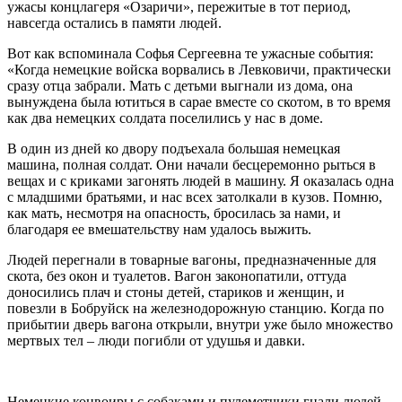
ужасы концлагеря «Озаричи», пережитые в тот период,
навсегда остались в памяти людей.
Вот как вспоминала Софья Сергеевна те ужасные события:
«Когда немецкие войска ворвались в Левковичи, практически
сразу отца забрали. Мать с детьми выгнали из дома, она
вынуждена была ютиться в сарае вместе со скотом, в то время
как два немецких солдата поселились у нас в доме.
В один из дней ко двору подъехала большая немецкая
машина, полная солдат. Они начали бесцеремонно рыться в
вещах и с криками загонять людей в машину. Я оказалась одна
с младшими братьями, и нас всех затолкали в кузов. Помню,
как мать, несмотря на опасность, бросилась за нами, и
благодаря ее вмешательству нам удалось выжить.
Людей перегнали в товарные вагоны, предназначенные для
скота, без окон и туалетов. Вагон законопатили, оттуда
доносились плач и стоны детей, стариков и женщин, и
повезли в Бобруйск на железнодорожную станцию. Когда по
прибытии дверь вагона открыли, внутри уже было множество
мертвых тел – люди погибли от удушья и давки.
Немецкие конвоиры с собаками и пулеметчики гнали людей