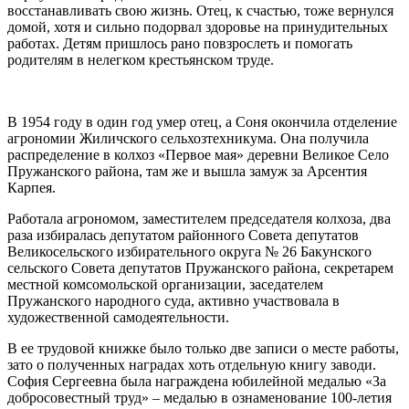
восстанавливать свою жизнь. Отец, к счастью, тоже вернулся
домой, хотя и сильно подорвал здоровье на принудительных
работах. Детям пришлось рано повзрослеть и помогать
родителям в нелегком крестьянском труде.
В 1954 году в один год умер отец, а Соня окончила отделение
агрономии Жиличского сельхозтехникума. Она получила
распределение в колхоз «Первое мая» деревни Великое Село
Пружанского района, там же и вышла замуж за Арсентия
Карпея.
Работала агрономом, заместителем председателя колхоза, два
раза избиралась депутатом районного Совета депутатов
Великосельского избирательного округа № 26 Бакунского
сельского Совета депутатов Пружанского района, секретарем
местной комсомольской организации, заседателем
Пружанского народного суда, активно участвовала в
художественной самодеятельности.
В ее трудовой книжке было только две записи о месте работы,
зато о полученных наградах хоть отдельную книгу заводи.
София Сергеевна была награждена юбилейной медалью «За
добросовестный труд» – медалью в ознаменование 100-летия