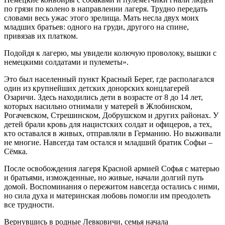
по грязи по колено в направлении лагеря. Трудно передать
словами весь ужас этого зрелища. Мать несла двух моих
младших братьев: одного на груди, другого на спине,
привязав их платком.
Подойдя к лагерю, мы увидели колючую проволоку, вышки с
немецкими солдатами и пулеметы».
Это был населенный пункт Красный Берег, где располагался
один из крупнейших детских донорских концлагерей
Озаричи. Здесь находились дети в возрасте от 8 до 14 лет,
которых насильно отнимали у матерей в Жлобинском,
Рогачевском, Стрешинском, Добрушском и других районах. У
детей брали кровь для нацистских солдат и офицеров, а тех,
кто оставался в живых, отправляли в Германию. Но выживали
не многие. Навсегда там остался и младший братик Софьи –
Сёмка.
После освобождения лагеря Красной армией Софья с матерью
и братьями, изможденные, но живые, начали долгий путь
домой. Воспоминания о пережитом навсегда остались с ними,
но сила духа и материнская любовь помогли им преодолеть
все трудности.
Вернувшись в родные Левковичи, семья начала