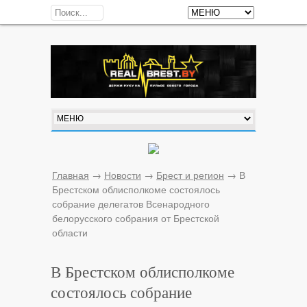
Главная
→
Новости
→
Брест и регион
→
В
Брестском облисполкоме состоялось
собрание делегатов Всенародного
белорусского собрания от Брестской
области
В Брестском облисполкоме
состоялось собрание