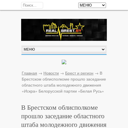
Главная
→
Новости
→
Брест и регион
→
В
Брестском облисполкоме прошло заседание
областного штаба молодежного движения
«Искра» Белорусской партии «Белая Русь»
В Брестском облисполкоме
прошло заседание областного
штаба молодежного движения