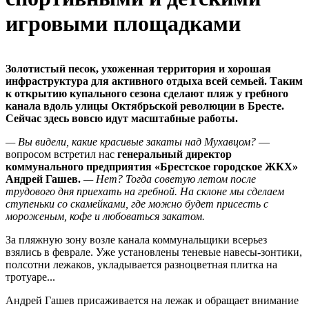
игровыми площадками
Золотистый песок, ухоженная территория и хорошая
инфраструктура для активного отдыха всей семьей. Таким
к открытию купального сезона сделают пляж у гребного
канала вдоль улицы Октябрьской революции в Бресте.
Сейчас здесь вовсю идут масштабные работы.
— Вы видели, какие красивые закаты над Мухавцом?
—
вопросом встретил нас
генеральный директор
коммунального предприятия «Брестское городское ЖКХ»
Андрей Гашев.
— Нет? Тогда советую летом после
трудового дня приехать на гребной. На склоне мы сделаем
ступеньки со скамейками, где можно будет присесть с
мороженым, кофе и любоваться закатом.
За пляжную зону возле канала коммунальщики всерьез
взялись в феврале. Уже установлены теневые навесы-зонтики,
полсотни лежаков, укладывается разноцветная плитка на
тротуаре...
Андрей Гашев присаживается на лежак и обращает внимание