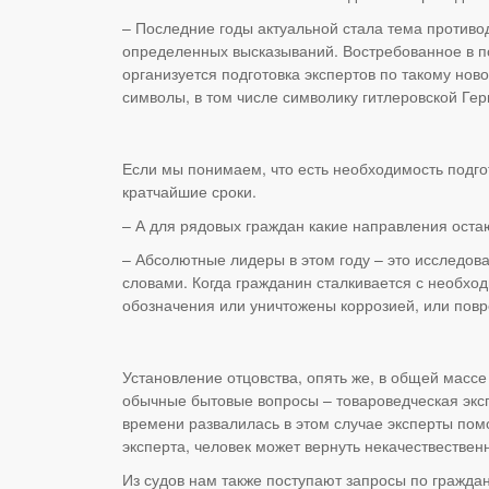
– Последние годы актуальной стала тема противо
определенных высказываний. Востребованное в п
организуется подготовка экспертов по такому нов
символы, в том числе символику гитлеровской Ге
Если мы понимаем, что есть необходимость подго
кратчайшие сроки.
– А для рядовых граждан какие направления ост
– Абсолютные лидеры в этом году – это исследо
словами. Когда гражданин сталкивается с необхо
обозначения или уничтожены коррозией, или повр
Установление отцовства, опять же, в общей массе
обычные бытовые вопросы – товароведческая эксп
времени развалилась в этом случае эксперты пом
эксперта, человек может вернуть некачествествен
Из судов нам также поступают запросы по гражда