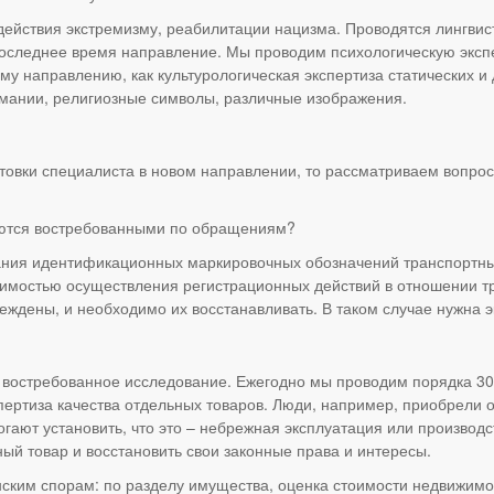
действия экстремизму, реабилитации нацизма. Проводятся лингвист
оследнее время направление. Мы проводим психологическую экспе
ому направлению, как культурологическая экспертиза статических 
рмании, религиозные символы, различные изображения.
товки специалиста в новом направлении, то рассматриваем вопрос 
аются востребованными по обращениям?
вания идентификационных маркировочных обозначений транспортны
димостью осуществления регистрационных действий в отношении тра
еждены, и необходимо их восстанавливать. В таком случае нужна э
 востребованное исследование. Ежегодно мы проводим порядка 300
ертиза качества отдельных товаров. Люди, например, приобрели о
огают установить, что это – небрежная эксплуатация или производ
ный товар и восстановить свои законные права и интересы.
нским спорам: по разделу имущества, оценка стоимости недвижимо