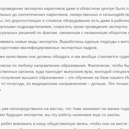
 проведение экспертиз наркотиков даже в областном центре было 
ельных до синтетических наркотиков, лекарственных и сильнодейст
; это дорогостоящее и сложное оборудование есть даже в районн
ертными подразделениями, сократить сроки проведения экспертиз. 
уальных решений по фактам, связанным с незаконным оборотом н
звивать новые виды экспертиз. Выработаны единые подходы к мето
 подготовки квалифицированных экспертных кадров.
кими качествами они должны обладать и как вообще становятся суд
тически по любому направлению образования. Фактически, чтобы бы
твенных органов, куда приходит выпускник вуза, молодой специал
е получения высшего образования – это обучение на базе нашего 
 от полугода, по медицинским направлениям – дольше. Это тольк
.
уже непосредственно на местах, что тоже занимает не менее года, 
ем будущих экспертов, мы эту работу начинаем еще со школы.
 ребят вовлекать в нашу общественную жизнь, чтобы они на месте 