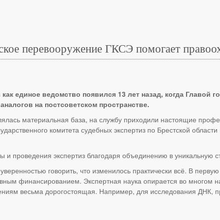
ческое перевооружение ГКСЭ помогает право
как единое ведомство появился 13 лет назад, когда Главой 
 аналогов на постсоветском пространстве.
лялась материальная база, на службу приходили настоящие профе
сударственного комитета судебных экспертиз по Брестской област
ты и проведения экспертиз благодаря объединению в уникальную с
уверенностью говорить, что изменилось практически всё. В первую
вным финансированием. Экспертная наука опирается во многом на
ениям весьма дорогостоящая. Например, для исследования ДНК, п