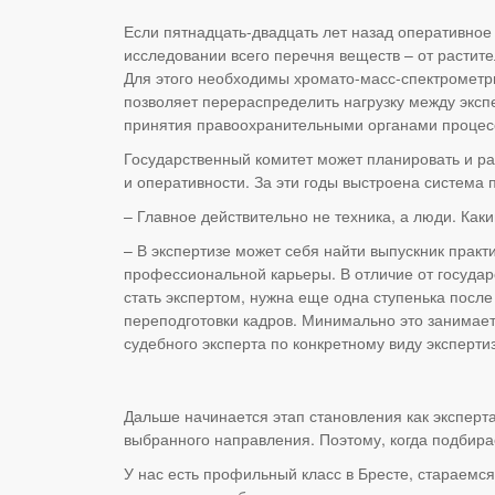
Если пятнадцать-двадцать лет назад оперативное
исследовании всего перечня веществ – от растит
Для этого необходимы хромато-масс-спектрометры
позволяет перераспределить нагрузку между эксп
принятия правоохранительными органами процесс
Государственный комитет может планировать и ра
и оперативности. За эти годы выстроена система
– Главное действительно не техника, а люди. Ка
– В экспертизе может себя найти выпускник прак
профессиональной карьеры. В отличие от государс
стать экспертом, нужна еще одна ступенька посл
переподготовки кадров. Минимально это занимает
судебного эксперта по конкретному виду экспертиз
Дальше начинается этап становления как эксперта 
выбранного направления. Поэтому, когда подбира
У нас есть профильный класс в Бресте, стараемся