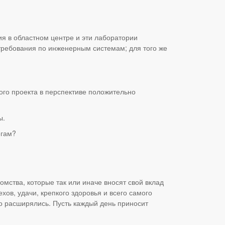
ия в областном центре и эти лаборатории
требования по инженерным системам; для того же
ого проекта в перспективе положительно
ы.
егам?
омства, которые так или иначе вносят свой вклад
ов, удачи, крепкого здоровья и всего самого
о расширялись. Пусть каждый день приносит