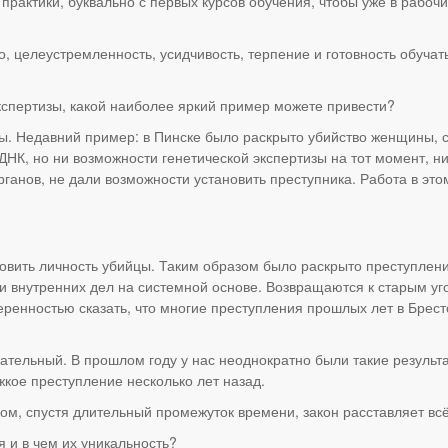
рактики, буквально с первых курсов обучения, чтобы уже в рабочи
о, целеустремленность, усидчивость, терпение и готовность обуч
экспертизы, какой наиболее яркий пример можете привести?
ы. Недавний пример: в Пинске было раскрыто убийство женщины, с
К, но ни возможности генетической экспертизы на тот момент, н
ганов, не дали возможности установить преступника. Работа в эт
овить личность убийцы. Таким образом было раскрыто преступлени
и внутренних дел на системной основе. Возвращаются к старым уг
веренностью сказать, что многие преступления прошлых лет в Бре
ательный. В прошлом году у нас неоднократно были такие результ
жкое преступление несколько лет назад.
зом, спустя длительный промежуток времени, закон расставляет всё
 и в чем их уникальность?