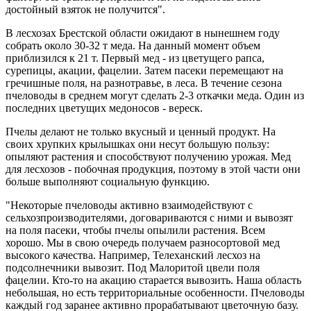
достойный взяток не получится".
В лесхозах Брестской области ожидают в нынешнем году
собрать около 30-32 т меда. На данный момент объем
приблизился к 21 т. Первый мед - из цветущего рапса,
сурепицы, акации, фацелии. Затем пасеки перемещают на
гречишные поля, на разнотравье, в леса. В течение сезона
пчеловоды в среднем могут сделать 2-3 откачки меда. Один из
последних цветущих медоносов - вереск.
Пчелы делают не только вкусный и ценный продукт. На
своих хрупких крылышках они несут большую пользу:
опыляют растения и способствуют получению урожая. Мед
для лесхозов - побочная продукция, поэтому в этой части они
больше выполняют социальную функцию.
"Некоторые пчеловоды активно взаимодействуют с
сельхозпроизводителями, договариваются с ними и вывозят
на поля пасеки, чтобы пчелы опылили растения. Всем
хорошо. Мы в свою очередь получаем разносортовой мед
высокого качества. Например, Телеханский лесхоз на
подсолнечники вывозит. Под Малоритой цвели поля
фацелии. Кто-то на акацию старается вывозить. Наша область
небольшая, но есть территориальные особенности. Пчеловоды
каждый год заранее активно прорабатывают цветочную базу.