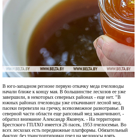
В юго-западном регионе первую откачку меда пчеловоды
начали ближе к концу мая. В большинстве лесхозов ее уже
завершили, в некоторых северных районах - еще нет. "В
южных районах пчеловоды уже откачивают лесной мед,
пасеки перевезли на гречку, всевозможное разнотравье. В
северной части области еще рапсовый мед заканчивают, -
обратил внимание Александр Яковчук. - На территории
Брестского ГПЛХО имеется 26 пасек, 1953 пчелосемьи. Во
всех лесхозах есть передвижные платформы. Обязательный
фактор: без транспортировки пчел на медоносы взять