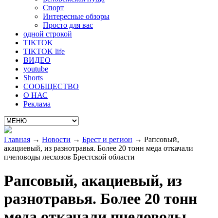
Спорт
Интересные обзоры
Просто для вас
одной строкой
TIKTOK
TIKTOK life
ВИДЕО
youtube
Shorts
СООБЩЕСТВО
О НАС
Реклама
Главная
→
Новости
→
Брест и регион
→
Рапсовый,
акациевый, из разнотравья. Более 20 тонн меда откачали
пчеловоды лесхозов Брестской области
Рапсовый, акациевый, из
разнотравья. Более 20 тонн
меда откачали пчеловоды