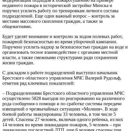
модернизации подходов к пожаротушению на примере
недавнего пожара в исторической застройке Минска и
поручил усилить работу по тренировкам личного состава
подразделений. Еще один важный вопрос – контроль за
местами массового скопления граждан, а также за
общежитиями.
Будет уделят внимание и контролю за ходом полевых работ,
пожарной безопасностью во время уборочной кампании.
Поручено усилить надзор за безопасностью граждан на воде и
организовать тесное взаимодействие с органами местной
власти, а также смежными структурами ради сохранения
жизни граждан.
С докладом о работе подразделений выступил начальник
Брестского областного управления МЧС Валерий Рудольф,
отметив ряд ключевых показателей:
– Подразделениями Брестского областного управления МЧС
осуществлено 5828 выездов по реагированию на различного
рода сообщения о помощи и по сработке системы передачи
извещений о чрезвычайных ситуациях «Молния». В ходе
боевой работы эвакуированы 33 человека, в том числе 5
детей. Спасены 27 человек, включая одного ребенка, из них
14 человек во время ликвидации пожаров, 5 человек – при
ликвидации последствий ДТП, еще 6 человек спасены при