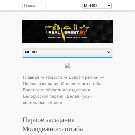
Главная
→
Новости
→
Брест и регион
→
Первое заседание Молодежного штаба
Брестского областного отделения
Белорусской партии «Белая Русь»
состоялось в Бресте
Первое заседание
Молодежного штаба