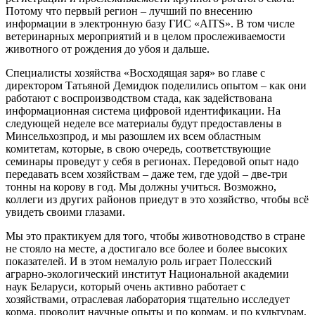
Потому что первый регион – лучший по внесению
информации в электронную базу ГИС «АIТS». В том числе
ветеринарных мероприятий и в целом прослеживаемости
животного от рождения до убоя и дальше.
Специалисты хозяйства «Восходящая заря» во главе с
директором Татьяной Демидюк поделились опытом – как они
работают с воспроизводством стада, как задействована
информационная система цифровой идентификации. На
следующей неделе все материалы будут предоставлены в
Минсельхозпрод, и мы разошлем их всем областным
комитетам, которые, в свою очередь, соответствующие
семинары проведут у себя в регионах. Передовой опыт надо
передавать всем хозяйствам – даже тем, где удой – две-три
тонны на корову в год. Мы должны учиться. Возможно,
коллеги из других районов приедут в это хозяйство, чтобы всё
увидеть своими глазами.
Мы это практикуем для того, чтобы животноводство в стране
не стояло на месте, а достигало все более и более высоких
показателей. И в этом немалую роль играет Полесский
аграрно-экологический институт Национальной академии
наук Беларуси, который очень активно работает с
хозяйствами, отраслевая лаборатория тщательно исследует
корма, проводит научные опыты и по кормам, и по культурам,