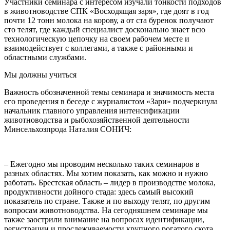
Участники семинара с интересом изучали тонкости подходов
в животноводстве СПК «Восходящая заря», где доят в год
почти 12 тонн молока на корову, а от ста буренок получают
сто телят, где каждый специалист досконально знает всю
технологическую цепочку на своем рабочем месте и
взаимодействует с коллегами, а также с районными и
областными службами.
Мы должны учиться
Важность обозначенной темы семинара и значимость места
его проведения в беседе с журналистом «Зари» подчеркнула
начальник главного управления интенсификации
животноводства и рыбохозяйственной деятельности
Минсельхозпрода Наталия СОНИЧ:
– Ежегодно мы проводим несколько таких семинаров в
разных областях. Мы хотим показать, как можно и нужно
работать. Брестская область – лидер в производстве молока,
продуктивности дойного стада: здесь самый высокий
показатель по стране. Также и по выходу телят, по другим
вопросам животноводства. На сегодняшнем семинаре мы
также заострили внимание на вопросах идентификации,
регистрации и прослеживаемости крупного рогатого скота.