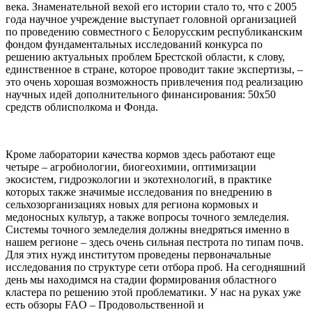
века. Знаменательной вехой его истории стало то, что с 2005
года научное учреждение выступает головной организацией
по проведению совместного с Белорусским республиканским
фондом фундаментальных исследований конкурса по
решению актуальных проблем Брестской области, к слову,
единственное в стране, которое проводит такие экспертизы, –
это очень хорошая возможность привлечения под реализацию
научных идей дополнительного финансирования: 50х50
средств облисполкома и Фонда.
Кроме лаборатории качества кормов здесь работают еще
четыре – агробиологии, биогеохимии, оптимизации
экосистем, гидроэкологии и экотехнологий, в практике
которых также значимые исследования по внедрению в
сельхозорганизациях новых для региона кормовых и
медоносных культур, а также вопросы точного земледелия.
Системы точного земледелия должны внедряться именно в
нашем регионе – здесь очень сильная пестрота по типам почв.
Для этих нужд институтом проведены первоначальные
исследования по структуре сети отбора проб. На сегодняшний
день мы находимся на стадии формирования областного
кластера по решению этой проблематики. У нас на руках уже
есть обзоры FAO – Продовольственной и