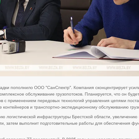
адки пополнило ООО "СанСпектр". Компания сконцентрирует усили
комплексное обслуживание грузопотоков. Планируется, что он буде
зов с применением передовых технологий управления цепями поста
ке контейнеров и транспортно-экспедиционному обслуживанию груз
ию логистической инфраструктуры Брестской области, увеличению 
ти, затем выполнит подготовительные работы для обеспечения фу
" являются 77 предприятий. В 2025 году они нарастили приток инв