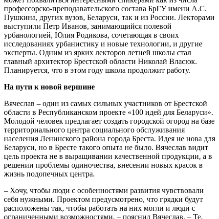
профессорско-преподавательского состава БрГУ имени А.С.
Пушкина, других вузов, Беларуси, так и из России. Лекторами
выступили Петр Иванов, занимающийся полевой
урбанологией, Юлия Родикова, сочетающая в своих
исследованиях урбанистику и новые технологии, и другие
эксперты. Одним из ярких лекторов летней школы стал
главный архитектор Брестской области Николай Власюк.
Планируется, что в этом году школа продолжит работу.
На пути к новой вершине
Вячеслав – один из самых сильных участников от Брестской
области в Республиканском проекте «100 идей для Беларуси».
Молодой человек предлагает создать городской огород на базе
территориального центра социального обслуживания
населения Ленинского района города Бреста. Идея не нова для
Беларуси, но в Бресте такого опыта не было. Вячеслав видит
цель проекта не в выращивании качественной продукции, а в
решении проблемы одиночества, внесении новых красок в
жизнь подопечных центра.
– Хочу, чтобы люди с особенностями развития чувствовали
себя нужными. Проектом предусмотрено, что грядки будут
расположены так, чтобы работать на них могли и люди с
ограниченными возможностями, – пояснил Вячеслав. – Те,