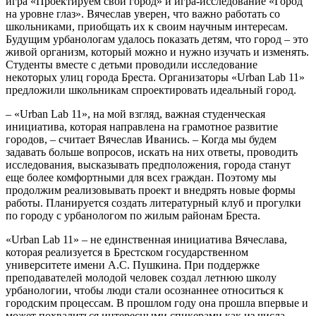
игра «Проектируем свой город» и игра-исследование «Город
на уровне глаз». Вячеслав уверен, что важно работать со
школьниками, приобщать их к своим научным интересам.
Будущим урбанологам удалось показать детям, что город – это
живой организм, который можно и нужно изучать и изменять.
Студенты вместе с детьми проводили исследование
некоторых улиц города Бреста. Организаторы «Urban Lab 11»
предложили школьникам спроектировать идеальный город.
– «Urban Lab 11», на мой взгляд, важная студенческая
инициатива, которая направлена на грамотное развитие
городов, – считает Вячеслав Иванись. – Когда мы будем
задавать больше вопросов, искать на них ответы, проводить
исследования, высказывать предположения, города станут
еще более комфортными для всех граждан. Поэтому мы
продолжим реализовывать проект и внедрять новые формы
работы. Планируется создать литературный клуб и прогулки
по городу с урбанологом по жилым районам Бреста.
«Urban Lab 11» – не единственная инициатива Вячеслава,
которая реализуется в Брестском государственном
университете имени А.С. Пушкина. При поддержке
преподавателей молодой человек создал летнюю школу
урбанологии, чтобы люди стали осознаннее относиться к
городским процессам. В прошлом году она прошла впервые и
может похвалиться интересными спикерами как из числа