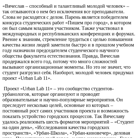
«Вячеслав – способный и талантливый молодой человек» –
так отзываются о нем без исключения все преподаватели.
Слова не расходятся с делом. Парень является победителем
конкурса студенческих работ «Пишем про город», в котором
он был самым младшим участником. Также участвовал в
международных и республиканских конференциях и форумах.
Рвение к знаниям, стремление трудиться с целью повышения
качества жизни людей заметили быстро и в прошлом учебном
году назначили председателем студенческого научного
общества факультета естествознания. Правда, Вячеслав
продержался всего год, потому что много сложностей
вызывают организационные моменты. Но это не значит, что
студент разгрузил себя. Наоборот, молодой человек придумал
проект «Urban Lab 11».
Проект «Urban Lab 11» – это сообщество студентов-
урбанологов, которые организуют и проводят
образовательные и научно-популярные мероприятия. Он
преследует несколько целей, основные из которых –
постоянный рост самих участников проекта и возможность
показать устройство городских процессов. Так Вячеславу
удалось реализовать шесть форматов мероприятий – «Студент
на один день», «Исследования качества городских
пространств», «Урбан-Школа», «Урбан-киновечер», деловая