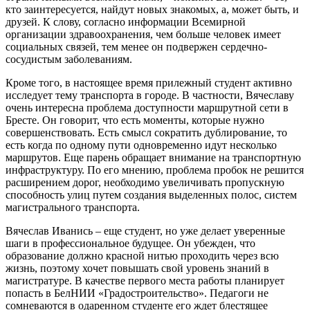
кто заинтересуется, найдут новых знакомых, а, может быть, и
друзей. К слову, согласно информации Всемирной
организации здравоохранения, чем больше человек имеет
социальных связей, тем менее он подвержен сердечно-
сосудистым заболеваниям.
Кроме того, в настоящее время прилежный студент активно
исследует тему транспорта в городе. В частности, Вячеславу
очень интересна проблема доступности маршрутной сети в
Бресте. Он говорит, что есть моменты, которые нужно
совершенствовать. Есть смысл сократить дублирование, то
есть когда по одному пути одновременно идут несколько
маршрутов. Еще парень обращает внимание на транспортную
инфраструктуру. По его мнению, проблема пробок не решится
расширением дорог, необходимо увеличивать пропускную
способность улиц путем создания выделенных полос, систем
магистрального транспорта.
Вячеслав Иванись – еще студент, но уже делает уверенные
шаги в профессиональное будущее. Он убежден, что
образование должно красной нитью проходить через всю
жизнь, поэтому хочет повышать свой уровень знаний в
магистратуре. В качестве первого места работы планирует
попасть в БелНИИ «Градостроительство». Педагоги не
сомневаются в одаренном студенте его ждет блестящее