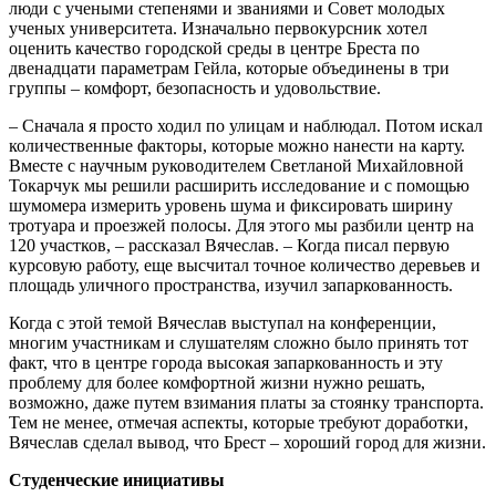
люди с учеными степенями и званиями и Совет молодых
ученых университета. Изначально первокурсник хотел
оценить качество городской среды в центре Бреста по
двенадцати параметрам Гейла, которые объединены в три
группы – комфорт, безопасность и удовольствие.
– Сначала я просто ходил по улицам и наблюдал. Потом искал
количественные факторы, которые можно нанести на карту.
Вместе с научным руководителем Светланой Михайловной
Токарчук мы решили расширить исследование и с помощью
шумомера измерить уровень шума и фиксировать ширину
тротуара и проезжей полосы. Для этого мы разбили центр на
120 участков, – рассказал Вячеслав. – Когда писал первую
курсовую работу, еще высчитал точное количество деревьев и
площадь уличного пространства, изучил запаркованность.
Когда с этой темой Вячеслав выступал на конференции,
многим участникам и слушателям сложно было принять тот
факт, что в центре города высокая запаркованность и эту
проблему для более комфортной жизни нужно решать,
возможно, даже путем взимания платы за стоянку транспорта.
Тем не менее, отмечая аспекты, которые требуют доработки,
Вячеслав сделал вывод, что Брест – хороший город для жизни.
Студенческие инициативы