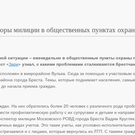
торы милиции в общественных пунктах охра
ной ситуации – еженедельно в общественные пункты охраны 
ст «
Зари
» узнал, с какими проблемами сталкиваются брестчан
положен в микрорайоне Вулька. Сюда за помощью к участковым об
района города Бреста. Темы, которые поднимает население, самые 
о до начала приема граждан.
ждан. На них обратились более 20 человек с различного рода про
ести профилактическую работу с их супругами и детьми и направи
спектор милиции Московского РОВД города Бреста Вадим Кругляк.
чных видах учетов. Это такие учеты, как уголовно-исполнительная
стречаемся и с лицами, которые вернулись из ЛТП. С такими гра