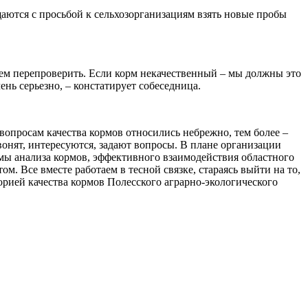
аются с просьбой к сельхозорганизациям взять новые пробы
гаем перепроверить. Если корм некачественный – мы должны это
чень серьезно, – констатирует собеседница.
 вопросам качества кормов относились небрежно, тем более –
вонят, интересуются, задают вопросы. В плане организации
мы анализа кормов, эффективного взаимодействия областного
 Все вместе работаем в тесной связке, стараясь выйти на то,
орией качества кормов Полесского аграрно-экологического