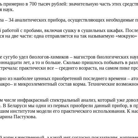
примерно в 700 тысяч рублей: значительную часть этих средст
 наук.
а – 34 аналитических прибора, осуществляющих необходимые п
 работой с пробами, включая сушку в сушильных шкафах. После 
тся на две части: одна отправляется на так называемую «мокрую
уже сугубо удел биологов-химиков – магистров биологических н
диннадцати лет, а то и больше. Сколько пришлось побывать в ра
речала: практически все – среднего возраста, на самом пике пр
о из наиболее ценных приобретений последнего времени – ато
акро– и микроэлементный состав корма. Технические возможнос
м числе инфракрасный спектральный анализ, который уже доволь
е. В Беларуси мы одни из первых приобрели данный прибор, в 
им институтом модели его практического использования. К наст
арина Пастухова.
 корм качественный, а какой нет согласно показателям, наприм