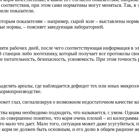
оответствия, при этом сами нормативы могут меняться. Так, в э
или показатели.
екоторым показателям – например, сырой золе – выставлены норм
ные нормы, – поясняет заведующая лабораторией.
пяти рабочих дней, после чего соответствующая информация в э
й станции либо зоотехнику, который получает все протоколы сво
е питательность, безопасность, усвояемость. При этом точност
ыделять ареалы, где наблюдается дефицит тех или иных микроэл
кормопроизводстве.
 режет глаз, сигнализируя о возможном недостаточном качестве к
ства корма необходимо подходить, что называется, с умом. Одна
ыло совершенно понятно, что корм очень плохой – из килограмма
то мало что дает. Мало того, ситуация может даже усугубиться, 
кой корм не должен быть основным, и его долю в общем рационе