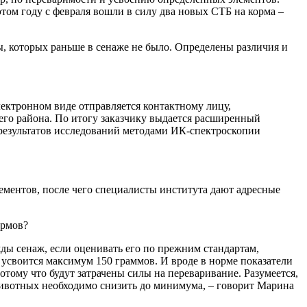
том году с февраля вошли в силу два новых СТБ на корма –
ы, которых раньше в сенаже не было. Определены различия и
лектронном виде отправляется контактному лицу,
его района. По итогу заказчику выдается расширенный
ь результатов исследований методами ИК‑спектроскопии
ементов, после чего специалисты института дают адресные
ормов?
жды сенаж, если оценивать его по прежним стандартам,
 усвоится максимум 150 граммов. И вроде в норме показатели
потому что будут затрачены силы на переваривание. Разумеется,
 животных необходимо снизить до минимума, – говорит Марина