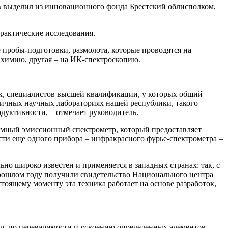
в выделил из инновационного фонда Брестский облисполком,
рактические исследования.
пробы-подготовки, размолота, которые проводятся на
» химию, другая – на ИК-спектроскопию.
аук, специалистов высшей квалификации, у которых общий
зличных научных лабораториях нашей республики, такого
одуктивности, – отмечает руководитель.
мный эмиссионный спектрометр, который предоставляет
ти еще одного прибора – инфракрасного фурье-спектрометра –
но широко известен и применяется в западных странах: так, с
прошлом году получили свидетельство Национального центра
оящему моменту эта техника работает на основе разработок,
ер, по переваримости и усвоению определенных элементов.