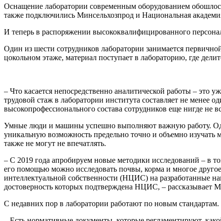
Оснащение лаборатории современным оборудованием обошлось 
также подключились Минсельхозпрод и Национальная академия
И теперь в распоряжении высококвалифицированного персонал
Один из шести сотрудников лаборатории занимается первичной
цокольном этаже, материал поступает в лабораторию, где дели
– Что касается непосредственно аналитической работы – это 
трудовой стаж в лаборатории института составляет не менее о
высокопрофессионального состава сотрудников еще нигде не вст
Умные люди и машины успешно выполняют важную работу. Одн
уникальную возможность предельно точно и объемно изучать м
также не могут не впечатлять.
– С 2019 года апробируем новые методики исследований – в то
его помощью можно исследовать почвы, корма и многое друго
интеллектуальной собственности (НЦИС) на разработанные наш
достоверность которых подтверждена НЦИС, – рассказывает М
С недавних пор в лаборатории работают по новым стандартам.
– Есть нормативные документы, которые регламентируют, какой