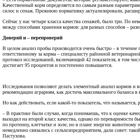
Качественный корм определяется по самым разным параметрам с
силос и сенаж. Прежнюю нормативку актуализировали, расшир
Сейчас у нас четыре класса качества сенажей, было три. По н
между способами хранения кормов: для разных способов – раз
Доверяй и – перепроверяй
В целом анализ пробы производится очень быстро – в течение 
ответственному за корма – специалисту районной ветеринарно
протокол исследований, включающий 42 показателя, в том числ
достигает 95 процентов и постепенно повышается.
Исследования позволяют делать элементный анализ кормов и в
рекомендации аграриям, как достичь максимального баланса в 
Но как действовать, если какой-то показатель, что называется,
– В практике были случаи, когда понимаешь, что к оценке каче
выходил на второй класс качества, однако по переваримости б
по протеину, клетчатке и золе, но в плане энергии животному э
немедленно связались с сельхозпредприятием, дали совет: та
Пастухова.