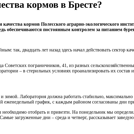
ества кормов в Бресте?
и качества кормов Полесского аграрно-экологического инсти
редь обеспечиваются постоянным контролем за питанием буре
м: так, двадцать лет назад здесь начал действовать сектор кач
ица Советских пограничников, 41, из разных сельскохозяйствен
боратории – в стерильных условиях проанализировать их состав
и зимой. Лаборатория должна работать стабильно, максимально р
й еженедельный график, с каждым районом согласованы дни при
бы необходимо отобрать и привезти. На понедельник мы определ
Самые загруженные дни – среда и четверг, рассказывает заведу