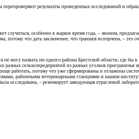
та перепроверяют результаты проведенных исследований и обращ
жет случиться, особенно в жаркое время года, – звоним, предла
рма, потому что дать заключение, что траншея испорчена, – это о
а не могу назвать ни одного района Брестской области, где бы к
ики разных сельхозпредприятий из разных уголков приграничья з
проще работать, потому что уже сформированы и отлажены систе
омами, районными ветеринарными станциями и нашим институтом.
была исследована, – резюмирует заведующая отраслевой лаборат