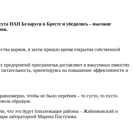
тута НАН Беларуси в Бресте и убедились – высокие
нок.
ества кормов, в затем пришло время открытия собственной
ных предприятий приграничья доставляют в вакуумных емкостях
 и питательность, ориентируясь на повышение эффективности и
авномерно, чтобы не было перебоев – то густо, то пусто.
воза образцов.
или, что это будут близлежащие районы – Жабинковский и
ющая лабораторией Марина Пастухова.