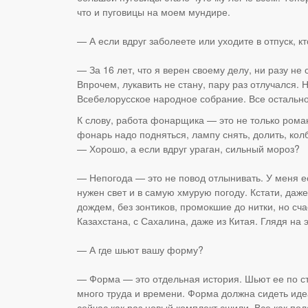
что и пуговицы на моем мундире.
— А если вдруг заболеете или уходите в отпуск, к
— За 16 лет, что я верен своему делу, ни разу не
Впрочем, лукавить не стану, пару раз отлучался.
Всебелорусское народное собрание. Все остально
К слову, работа фонарщика — это не только роман
фонарь надо подняться, лампу снять, долить, ко
— Хорошо, а если вдруг ураган, сильный мороз?
— Непогода — это не повод отлынивать. У меня е
нужен свет и в самую хмурую погоду. Кстати, даж
дождем, без зонтиков, промокшие до нитки, но сча
Казахстана, с Сахалина, даже из Китая. Глядя на
— А где шьют вашу форму?
— Форма — это отдельная история. Шьют ее по ст
много труда и времени. Форма должна сидеть идеа
сейчас как раз новый комплект сшили. Все как по