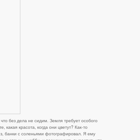
к что без дела не сидим. Земля требует особого
 какая красота, когда они цветут? Как-то
лез, банки с соленьями фотографировал. Я ему
то и отдых, и хобби, и возможность вырастить что-