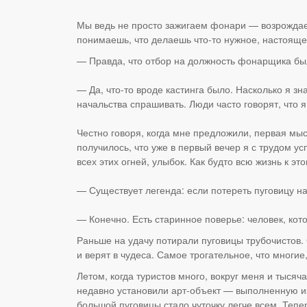
Мы ведь не просто зажигаем фонари — возрождаем
понимаешь, что делаешь что-то нужное, настояще
— Правда, что отбор на должность фонарщика бы
— Да, что-то вроде кастинга было. Насколько я з
начальства спрашивать. Люди часто говорят, что
Честно говоря, когда мне предложили, первая мыс
получилось, что уже в первый вечер я с трудом 
всех этих огней, улыбок. Как будто всю жизнь к эт
— Существует легенда: если потереть пуговицу н
— Конечно. Есть старинное поверье: человек, кото
Раньше на удачу потирали пуговицы трубочистов. С
и верят в чудеса. Самое трогательное, что многие
Летом, когда туристов много, вокруг меня и тыся
недавно установили арт-объект — выполненную и
большой пуговицы стало чуточку легче всем. Тепе