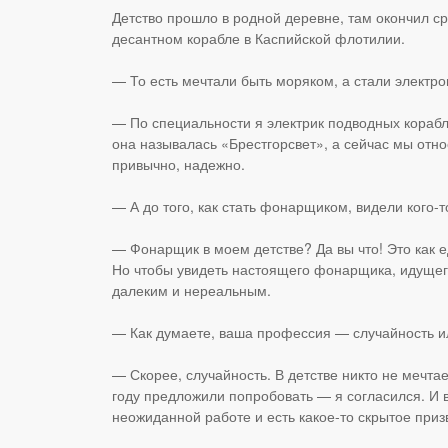
Детство прошло в родной деревне, там окончил 
десантном корабле в Каспийской флотилии.
— То есть мечтали быть моряком, а стали электр
— По специальности я электрик подводных корабле
она называлась «Брестгорсвет», а сейчас мы отн
привычно, надежно.
— А до того, как стать фонарщиком, видели кого-т
— Фонарщик в моем детстве? Да вы что! Это как е
Но чтобы увидеть настоящего фонарщика, идущего
далеким и нереальным.
— Как думаете, ваша профессия — случайность и
— Скорее, случайность. В детстве никто не мечт
году предложили попробовать — я согласился. И во
неожиданной работе и есть какое-то скрытое приз