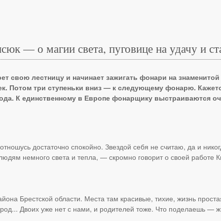
юк — о магии света, пуговице на удачу и с
ет свою лестницу и начинает зажигать фонари на знаменитой 
к. Потом три ступеньки вниз — к следующему фонарю. Кажется,
ода. К единственному в Европе фонарщику выстраиваются оче
тношусь достаточно спокойно. Звездой себя не считаю, да и никогд
людям немного света и тепла, — скромно говорит о своей работе К
йона Брестской области. Места там красивые, тихие, жизнь проста
род... Двоих уже нет с нами, и родителей тоже. Что поделаешь — ж