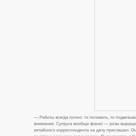
— Работы всегда полно: то поливать, то подвязыва
внимания. Супруга вообще фанат — розы выращивае
китайского корреспондента на дачу приглашал. Он
закатки с огурцами дал в дорогу. Оказывается, в К