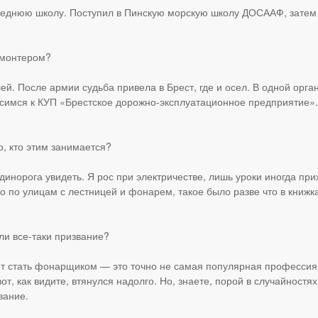
среднюю школу. Поступил в Пинскую морскую школу ДОСААФ, затем
омонтером?
й. После армии судьба привела в Брест, где и осел. В одной орг
осимся к КУП «Брестское дорожно-эксплуатационное предприятие».
о, кто этим занимается?
динорога увидеть. Я рос при электричестве, лишь уроки иногда пр
 по улицам с лестницей и фонарем, такое было разве что в книжка
ли все-таки призвание?
ает стать фонарщиком — это точно не самая популярная профессия.
т, как видите, втянулся надолго. Но, знаете, порой в случайностях
вание.