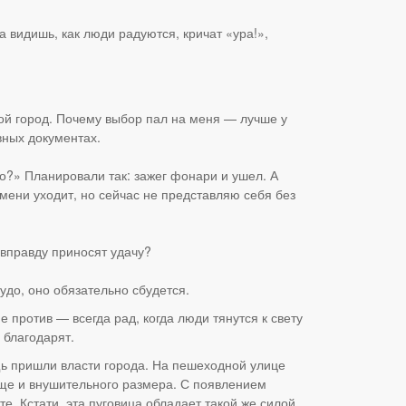
 видишь, как люди радуются, кричат «ура!»,
вой город. Почему выбор пал на меня — лучше у
вных документах.
но?» Планировали так: зажег фонари и ушел. А
мени уходит, но сейчас не представляю себя без
 вправду приносят удачу?
чудо, оно обязательно сбудется.
 против — всегда рад, когда люди тянутся к свету
 благодарят.
ощь пришли власти города. На пешеходной улице
ще и внушительного размера. С появлением
е. Кстати, эта пуговица обладает такой же силой,