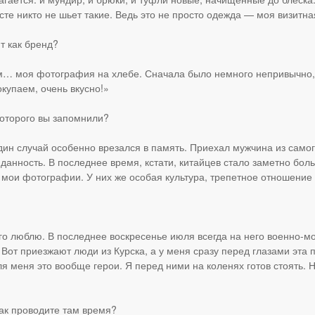
сте никто не шьет такие. Ведь это не просто одежда — моя визитна
т как бренд?
ам… моя фотография на хлебе. Сначала было немного непривычно, 
окупаем, очень вкусно!»
которого вы запомнили?
ин случай особенно врезался в память. Приехал мужчина из самог
иданность. В последнее время, кстати, китайцев стало заметно боль
 мои фотографии. У них же особая культура, трепетное отношение
го люблю. В последнее воскресенье июля всегда на него военно-мо
 Вот приезжают люди из Курска, а у меня сразу перед глазами эта
я меня это вообще герои. Я перед ними на коленях готов стоять. Н
ак проводите там время?