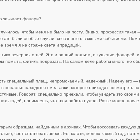
то зажигает фонари?
 случилось, чтобы меня не было на посту. Видно, профессия такая 
 Но это были особые случаи, связанные с важными событиями. Помню
е время я на страже света и традиций.
тика вечерних огней. Это и ранний подъем, и тушение фонарей, и
лбы помыть, фитиль подрезать. На самом деле работы много, но об
сть специальный плащ, непромокаемый, надежный. Надену его — и
е в ненастье находятся смельчаки, которые приходят посмотреть н
стливые. Говорят, специально приехали, чтобы увидеть это своими 
 этих людей, понимаешь, что твоя работа нужна. Разве можно после
арым образцам, найденным в архивах. Чтобы воссоздать каждую де
льно, соответствовать эпохе. Ее, кстати, меняю каждый год, потом
лагается: и мундир, и брюки, и туфли новые, начищенные до блеска