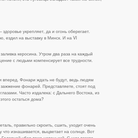
— здоровье укрепляет, да и огонь оберегает.
, ездил на выставку в Минск. И на VI
 заливка керосина. Утром два раза на каждый
щение с людьми компенсирует все трудности.
 вперед. Фонари ждать не будут, ведь людям
а зажжение фонарей. Представляете, стоят под
глазами. Часто издалека: с Дальнего Востока, из
 этого остаться дома?
таль, правильно скроить, сшить, уходит очень
у что изнашивается, выцветает на солнце. Вот
. Головной убор тоже новенький. С ним всегда