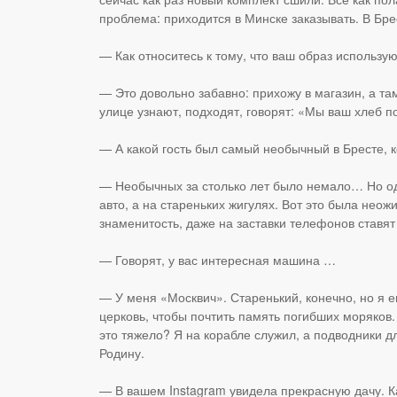
проблема: приходится в Минске заказывать. В Бре
— Как относитесь к тому, что ваш образ использую
— Это довольно забавно: прихожу в магазин, а т
улице узнают, подходят, говорят: «Мы ваш хлеб п
— А какой гость был самый необычный в Бресте, 
— Необычных за столько лет было немало… Но од
авто, а на стареньких жигулях. Вот это была неож
знаменитость, даже на заставки телефонов ставят
— Говорят, у вас интересная машина …
— У меня «Москвич». Старенький, конечно, но я е
церковь, чтобы почтить память погибших моряков.
это тяжело? Я на корабле служил, а подводники дл
Родину.
— В вашем Instagram увидела прекрасную дачу. К