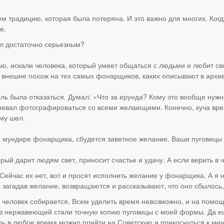
 традицию, которая была потеряна. И это важно для многих. Когда
е.
л достаточно серьезным?
наю, искали человека, который умеет общаться с людьми и любит с
 я внешне похож на тех самых фонарщиков, каких описывают в архи
ль была отказаться. Думал: «Что за ерунда? Кому это вообще нуж
успевал фотографироваться со всеми желающими. Конечно, куча вре
ому шел.
а мундире фонарщика, сбудется заветное желание. Ваши пуговицы
рый дарит людям свет, приносит счастье и удачу. А если верить в 
ейчас их нет, вот и просят исполнить желание у фонарщика. А я не
, загадав желание, возвращаются и рассказывают, что оно сбылось,
ча человек собирается. Всем уделить время невозможно, и на пом
з нержавеющей стали точную копию пуговицы с моей формы. Да е
рь в любое время можно прийти на Советскую и прикоснуться к мечт