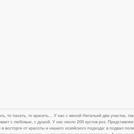
ть, то пахать, то красить… У нас с женой Натальей два участка, та
т с любовью, с душой. У нас около 200 кустов роз. Представляете,
 в восторге от красоты и нашего хозяйского подхода: в подвал по
итае дачи не в почете, не принято так время проводить. А для нас э