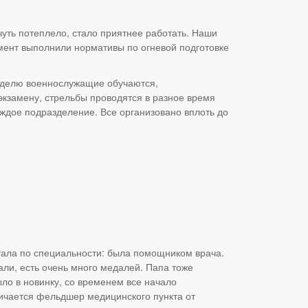
чуть потеплело, стало приятнее работать. Наши
мент выполнили нормативы по огневой подготовке
неделю военнослужащие обучаются,
экзамену, стрельбы проводятся в разное время
аждое подразделение. Все организовано вплоть до
тала по специальности: была помощником врача.
али, есть очень много медалей. Папа тоже
ло в новинку, со временем все начало
личается фельдшер медицинского пункта от