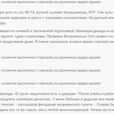
я кого-то это АК-74, ручной пулемет Калашникова, БТР. Уже чуть-
ными задачами в срок и с хорошими показателями. На данный мо
ода.
нимаются огневой и тактической подготовкой. Минимум дважды в 
а оружия, сдают нормативы. Проверка Вооруженных Сил сравни гос
ня продолжаем днем. В плане прописано, в какое время стреляет к
ригады. В строю защитников есть и девушки. "После учебы я рабо
 продлить семейную династию. У меня бабушки и дедушки все воев
 пенсию, - рассказала фельдшер медицинского пункта. - Сперва бы
сдаем все то же самое, как и любой военнослужащий. Ничем не от