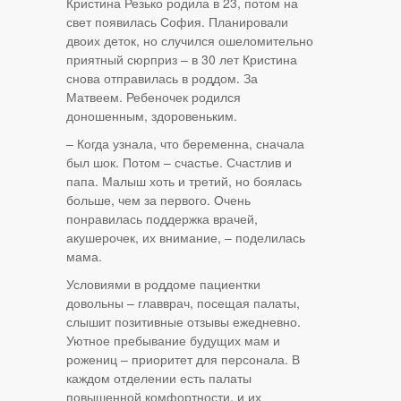
Кристина Резько родила в 23, потом на
свет появилась София. Планировали
двоих деток, но случился ошеломительно
приятный сюрприз – в 30 лет Кристина
снова отправилась в роддом. За
Матвеем. Ребеночек родился
доношенным, здоровеньким.
– Когда узнала, что беременна, сначала
был шок. Потом – счастье. Счастлив и
папа. Малыш хоть и третий, но боялась
больше, чем за первого. Очень
понравилась поддержка врачей,
акушерочек, их внимание, – поделилась
мама.
Условиями в роддоме пациентки
довольны – главврач, посещая палаты,
слышит позитивные отзывы ежедневно.
Уютное пребывание будущих мам и
рожениц – приоритет для персонала. В
каждом отделении есть палаты
повышенной комфортности, и их