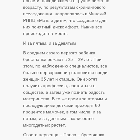
области, находившиеся в группе риска по
возрасту, по результатам скринингового
исследования, направлялись в Минский
РНПЦ «Мать и дитя», что создавало для
них понятный дискомфорт. Нынче все
происходит на месте.
И за пятым, и за девятым
В среднем своего первого ребенка
брестчанки рожают в 25 – 29 лет. При
этом, по наблюдению специалистов, все
больше перворожениц становится среди
женщин 35 лет и старше. Они хотят
получить профессию, состояться в
обществе, а затем уже познать радость
материнства. В то же время за вторым и
последующими детками приходят 60
процентов мамочек, в том числе, и за
пятым, и за девятым – количество
многодетных растет.
Своего первенца – Павла – брестчанка