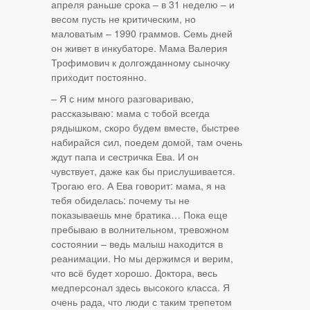
апреля раньше срока – в 31 неделю – и
весом пусть не критическим, но
маловатым – 1990 граммов. Семь дней
он живет в инкубаторе. Мама Валерия
Трофимович к долгожданному сыночку
приходит постоянно.
– Я с ним много разговариваю,
рассказываю: мама с тобой всегда
рядышком, скоро будем вместе, быстрее
набирайся сил, поедем домой, там очень
ждут папа и сестричка Ева. И он
чувствует, даже как бы прислушивается.
Трогаю его. А Ева говорит: мама, я на
тебя обиделась: почему ты не
показываешь мне братика… Пока еще
пребываю в волнительном, тревожном
состоянии – ведь малыш находится в
реанимации. Но мы держимся и верим,
что всё будет хорошо. Доктора, весь
медперсонал здесь высокого класса. Я
очень рада, что люди с таким трепетом