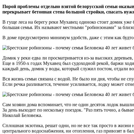
Порой проблемы отдельно взятой белорусской семьи оказыв
перекрывает бетонная стена большой стройки, спасать нуж
В гуще леса на берегу реки Мухавец одиноко стоит домик уже б
большая семья. Их называют местными "робинзонами" за близос
В доме предусмотрено минимум удобств, даже с этим как будто
Домик у реки едва ли просматривается из-за высоких деревьев,
Еще в 1950-х годах Мухавец был судоходной рекой, баржи ходи
каждый день, домик у воды, который служил постом, отдали во
Вся жизнь семьи связана с водой. Не было ни дня, чтобы не спус
Если речка разливается, течение усиливается, лодку может отн
Сам хозяин дома вспоминает, что не один десяток лодок вышли 
За день выходит по нескольку поездок. "Раз пять точно, а быва
Николай Беловежа.
Сплошная экзотика, решат одни, но не все так просто в жизни 
центрального водоснабжения, ни отопления, газ привозят в бал