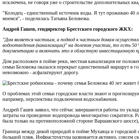
исключена, не говоря уже о строительстве дополнительных ква
"Колодец - единственный источник воды. Я тут проживаю 40 лет
моемся", - поделилась Татьяна Беловежа.
Андрей Гашев, гендиректор Брестского городского ЖКХ:
"Дом является частным, а подвод к частным домам осуществл
водоотведения (канализации)" на долевом участии, то есть 5
документацию и включить это в областную инвестиционную п
Дом расположен в пойме реки, местная канализация не положе
семьи Беловежа оказался перекрыт единственный маршрут в го
невозможно - асфальтируют дорогу.
О проблемах этой семьи городские власти знают и прогнозиру
например, перспектива подключения водоснабжения.
Андрей Гашев заявил, что сейчас завершаются работы по укладк
затраты на проведение водопровода многократно сократятся. Ра
была только на противоположной стороне Варшавского шоссе),
Граница между дикой природой в пойме Мухавца и городской с
большой пляж. Инфраструктура развивается активно, совсем с