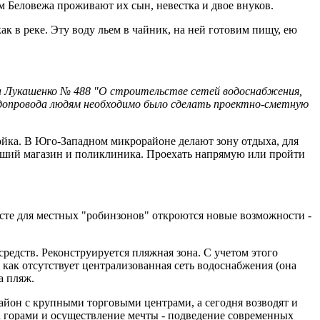
м Беловежа проживают их сын, невестка и двое внуков.
ак в реке. Эту воду льем в чайник, на ней готовим пищу, ею
ра Лукашенко № 488 "О строительстве сетей водоснабжения,
водопровода людям необходимо было сделать проектно-сметную
ройка. В Юго-Западном микрорайоне делают зону отдыха, для
айший магазин и поликлиника. Проехать напрямую или пройти
сте для местных "робинзонов" откроются новые возможности -
средств. Реконструируется пляжная зона. С учетом этого
 как отсутствует централизованная сеть водоснабжения (она
а пляж.
айон с крупными торговыми центрами, а сегодня возводят и
за горами и осуществление мечты - подведение современных