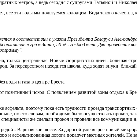
дратных метров, а ведь сегодня с супругами Татьяной и Николае
, все эти годы мы пользуемся колодцем. Вода такого качества, к
яется в соответствии с указом Президента Беларуси Александ
0 % оплачивает гражданин, 50 % - госбюджет. Для проведения 
рограмму".
на, только центральная. Новый сюрприз этих дней - большая ст
род. За перекрестком находится школа, куда ходят внуки, ближ
ют позитивный исход. С появлением развитой зоны отдыха в Бре
е асфальта, поэтому пока есть трудности проезда транспортных 
ньше, по его словам, необходимо было осуществлять прокол, так
 специалисты же сделали прокол и провели все коммуникации н
редой - Варшавское шоссе. За дорогой уже вырос новый микрор
коро и асфальтированная дорога порадует местных жителей. Не 