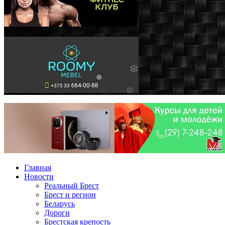
Главная
Новости
Реальный Брест
Брест и регион
Беларусь
Дороги
Брестская крепость