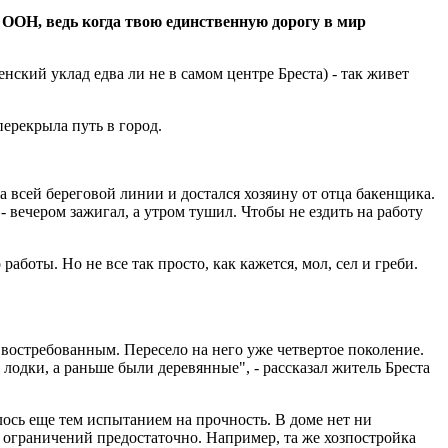
 ООН, ведь когда твою единственную дорогу в мир
ский уклад едва ли не в самом центре Бреста) - так живет
перекрыла путь в город.
а всей береговой линии и достался хозяину от отца бакенщика.
 вечером зажигал, а утром тушил. Чтобы не ездить на работу
работы. Но не все так просто, как кажется, мол, сел и греби.
м востребованным. Пересело на него уже четвертое поколение.
е лодки, а раньше были деревянные", - рассказал житель Бреста
лось еще тем испытанием на прочность. В доме нет ни
 и ограничений предостаточно. Например, та же хозпостройка