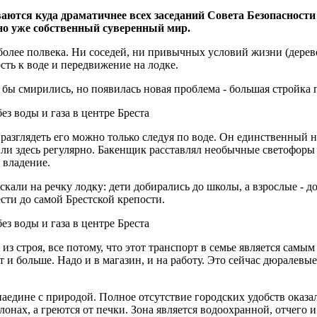
аются куда драматичнее всех заседаний Совета Безопасности
но уже собственный суверенный мир.
олее полвека. Ни соседей, ни привычных условий жизни (деревен
ть к воде и передвижение на лодке.
 бы смирились, но появилась новая проблема - большая стройка 
 разглядеть его можно только следуя по воде. Он единственный н
ли здесь регулярно. Бакенщик расставлял необычные светофоры -
 владение.
кали на речку лодку: дети добирались до школы, а взрослые - до 
ести до самой Брестской крепости.
из строя, все потому, что этот транспорт в семье является самы
ет и больше. Надо и в магазин, и на работу. Это сейчас дюралевы
наедине с природой. Полное отсутствие городских удобств оказа
лонах, а греются от печки. Зона является водоохранной, отчего