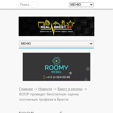
Главная
→
Новости
→
Брест и регион
→
БООР проведет бесплатную оценку
охотничьих трофеев в Бресте