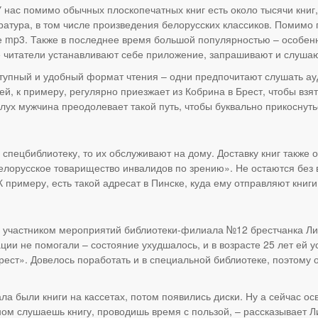
У нас помимо обычных плоскопечатных книг есть около тысячи кн
атура, в том числе произведения белорусских классиков. Помимо
те mp3. Также в последнее время большой популярностью – особен
 читатели устанавливают себе приложение, запрашивают и слушают
упный и удобный формат чтения – одни предпочитают слушать ауд
ей, к примеру, регулярно приезжает из Кобрина в Брест, чтобы взя
лух мужчина преодолевает такой путь, чтобы буквально прикоснутьс
 спецбиблиотеку, то их обслуживают на дому. Доставку книг также
елорусское товарищество инвалидов по зрению». Не остаются без 
примеру, есть такой адресат в Пинске, куда ему отправляют книги
ым участником мероприятий библиотеки-филиала №12 брестчанка Ли
ции не помогали – состояние ухудшалось, и в возрасте 25 лет ей
ест». Довелось поработать и в специальной библиотеке, поэтому 
ала были книги на кассетах, потом появились диски. Ну а сейчас о
ом слушаешь книгу, проводишь время с пользой, – рассказывает Л