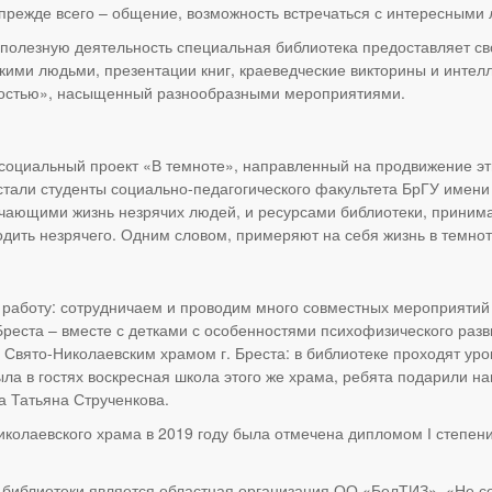
 а прежде всего – общение, возможность встречаться с интересными
 полезную деятельность специальная библиотека предоставляет св
ими людьми, презентации книг, краеведческие викторины и интелл
тростью», насыщенный разнообразными мероприятиями.
 социальный проект «В темноте», направленный на продвижение эт
стали студенты социально-педагогического факультета БрГУ имени
чающими жизнь незрячих людей, и ресурсами библиотеки, принимае
одить незрячего. Одним словом, примеряют на себя жизнь в темнот
 работу: сотрудничаем и проводим много совместных мероприятий
еста – вместе с детками с особенностями психофизического разви
Свято-Николаевским храмом г. Бреста: в библиотеке проходят уро
ла в гостях воскресная школа этого же храма, ребята подарили н
а Татьяна Струченкова.
иколаевского храма в 2019 году была отмечена дипломом І степени
библиотеки является областная организация ОО «БелТИЗ». «Не со