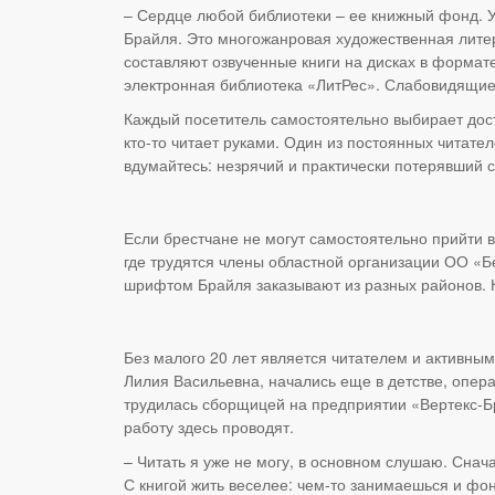
– Сердце любой библиотеки – ее книжный фонд. 
Брайля. Это многожанровая художественная литер
составляют озвученные книги на дисках в форма
электронная библиотека «ЛитРес». Слабовидящие
Каждый посетитель самостоятельно выбирает дост
кто-то читает руками. Один из постоянных читател
вдумайтесь: незрячий и практически потерявший с
Если брестчане не могут самостоятельно прийти в
где трудятся члены областной организации ОО «Б
шрифтом Брайля заказывают из разных районов. К 
Без малого 20 лет является читателем и активн
Лилия Васильевна, начались еще в детстве, опера
трудилась сборщицей на предприятии «Вертекс-Бр
работу здесь проводят.
– Читать я уже не могу, в основном слушаю. Снач
С книгой жить веселее: чем-то занимаешься и фон