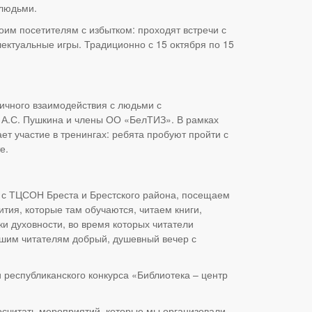
 людьми.
оим посетителям с избытком: проходят встречи с
ектуальные игры. Традиционно с 15 октября по 15
ичного взаимодействия с людьми с
 А.С. Пушкина и члены ОО «БелТИЗ». В рамках
т участие в тренингах: ребята пробуют пройти с
е.
 с ТЦСОН Бреста и Брестского района, посещаем
тия, которые там обучаются, читаем книги,
ки духовности, во время которых читатели
ашим читателям добрый, душевный вечер с
 республиканского конкурса «Библиотека – центр
считать мероприятий, которые мы организовали