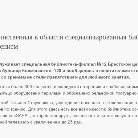
динственная в области специализированная би
рением
луживает специальная библиотека-филиал №12 Брестской цен
на бульвар Космонавтов, 120 и пообщались с посетителями э
о зрением не стали препятствием для любимого занятия.
теки более 300 являются инвалидами по зрению и слабовидящими.
рыльцо оборудовано перилами и обозначено рельефной тротуарной
екой Татьяна Струченкова, учреждение посещают все желающие г
в по зрению. Для этого здесь есть все возможности: библиотека
ина «SARA», которая сканирует, распознает и читает вслух текст
ой телевизор с увеличением до 25 раз.