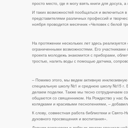
просто место, где я могу взять книги для досуга,
И таких возможностей пообщаться и включиться в
представителями различных профессий и творческ
ноября проводится месячник «Человек с белой 
На протяжении нескольких лет здесь реализуется
ограниченными возможностями. Его участниками 
проекта молодежь знакомится с приборами, облег
тростью, налить воды с помощью датчика, сопров
– Помимо этого, мы ведем активную инклюзивную
специальную школу №1 и среднюю школу №15 г. Бр
делаем поделки. Также мы тесно сотрудничаем со 
общаются со священником. На Рождество у нас бы
колядками и красивыми песнопениями, – добавил
К слову, совместная работа библиотеки и Свято-Н
духовного просвещения и воспитания».
Давним партнером и добрым другом специальной 