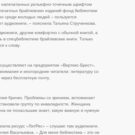
иг, напечатанных рельефно-точечным шрифтом
 печатных брайлевских изданий фонд библиотеки
но среди молодых людей – пользуется
 аудиокниги, – пояснила Татьяна Струченкова.
иокниги, другим комфортно с обычной книгой, а
ть в спецбиблиотеке брайлевские книги. Только
я к слову.
 осуществляют на предприятие «Вертекс-Брест»,
внимания и иногородние читатели: литературу со
 через бесплатную почту.
лия Кричко. Проблемы со зрением, вспоминает
 установили группу по инвалидности. Женщина
она не понаслышке знает, какую важную и нужную
своила ресурс «ЛитРес» – слушаю там аудиокниги.
илия Васильевна. – Для меня библиотека – это не