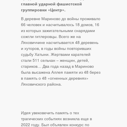
главной ударной фашистской
группировки «Центр».
В деревне Мариново до войны проживало
66 человек и насчитывалось 18 домов, 16
из которых зажигательными снарядами
сожгли гитлеровцы. Всего же на
Ляховиччине насчитывается 48 деревень
и хуторов, в годы войны повторивших
судьбу Хатыни. Жертвами карателей
стали 511 сельчан – женщин, детей,
стариков… Два года назад в Мариново
была высажена Аллея памяти из 48 берез
в память о 48 «огненных деревнях»
Ляховичского района.
Идея увековечить память о тех
трагических событиях возникла еще в
2022 году. Был объявлен конкурс по