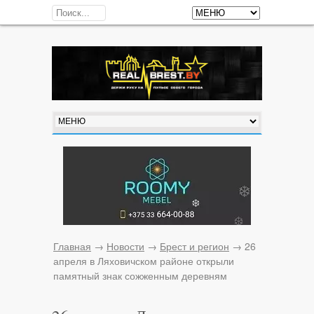
Главная
→
Новости
→
Брест и регион
→
26
апреля в Ляховичском районе открыли
памятный знак сожженным деревням