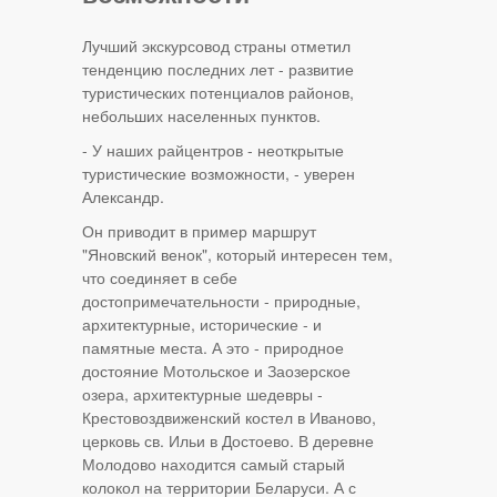
Лучший экскурсовод страны отметил
тенденцию последних лет - развитие
туристических потенциалов районов,
небольших населенных пунктов.
- У наших райцентров - неоткрытые
туристические возможности, - уверен
Александр.
Он приводит в пример маршрут
"Яновский венок", который интересен тем,
что соединяет в себе
достопримечательности - природные,
архитектурные, исторические - и
памятные места. А это - природное
достояние Мотольское и Заозерское
озера, архитектурные шедевры -
Крестовоздвиженский костел в Иваново,
церковь св. Ильи в Достоево. В деревне
Молодово находится самый старый
колокол на территории Беларуси. А с