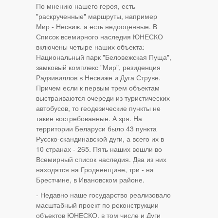
По мнению нашего героя, есть
"раскрученные" маршруты, например
Мир - Несвиж, а есть недооценные. В
Список всемирного наследия ЮНЕСКО
включены четыре наших объекта:
Национальный парк "Беловежская Пуща",
замковый комплекс "Мир", резиденция
Радзивиллов в Несвиже и Дуга Струве.
Причем если к первым трем объектам
выстраиваются очереди из туристических
автобусов, то геодезические пункты не
такие востребованные. А зря. На
территории Беларуси было 43 пункта
Русско-скандинавской дуги, а всего их в
10 странах - 265. Пять наших вошли во
Всемирный список наследия. Два из них
находятся на Гродненщине, три - на
Брестчине, в Ивановском районе.
- Недавно наше государство реализовало
масштабный проект по реконструкции
объектов ЮНЕСКО, в том числе и Дуги