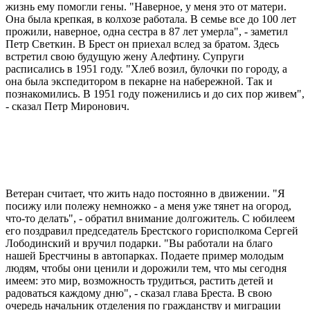
жизнь ему помогли гены. "Наверное, у меня это от матери.
Она была крепкая, в колхозе работала. В семье все до 100 лет
прожили, наверное, одна сестра в 87 лет умерла", - заметил
Петр Светкин. В Брест он приехал вслед за братом. Здесь
встретил свою будущую жену Алефтину. Супруги
расписались в 1951 году. "Хлеб возил, булочки по городу, а
она была экспедитором в пекарне на набережной. Так и
познакомились. В 1951 году поженились и до сих пор живем",
- сказал Петр Миронович.
Ветеран считает, что жить надо постоянно в движении. "Я
посижу или полежу немножко - а меня уже тянет на огород,
что-то делать", - обратил внимание долгожитель. С юбилеем
его поздравил председатель Брестского горисполкома Сергей
Лободинский и вручил подарки. "Вы работали на благо
нашей Брестчины в автопарках. Подаете пример молодым
людям, чтобы они ценили и дорожили тем, что мы сегодня
имеем: это мир, возможность трудиться, растить детей и
радоваться каждому дню", - сказал глава Бреста. В свою
очередь начальник отделения по гражданству и миграции