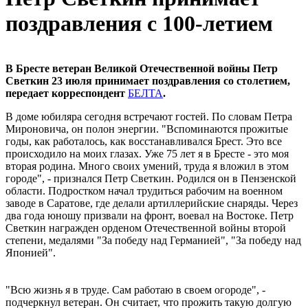
поздравления с 100-летием
В Бресте ветеран Великой Отечественной войны Петр
Светкин 23 июля принимает поздравления со столетием,
передает корреспондент
БЕЛТА
.
В доме юбиляра сегодня встречают гостей. По словам Петра
Мироновича, он полон энергии. "Вспоминаются прожитые
годы, как работалось, как восстанавливался Брест. Это все
происходило на моих глазах. Уже 75 лет я в Бресте - это моя
вторая родина. Много своих умений, труда я вложил в этом
городе", - признался Петр Светкин. Родился он в Пензенской
области. Подростком начал трудиться рабочим на военном
заводе в Саратове, где делали артиллерийские снаряды. Через
два года юношу призвали на фронт, воевал на Востоке. Петр
Светкин награжден орденом Отечественной войны второй
степени, медалями "За победу над Германией", "За победу над
Японией".
"Всю жизнь я в труде. Сам работаю в своем огороде", -
подчеркнул ветеран. Он считает, что прожить такую долгую