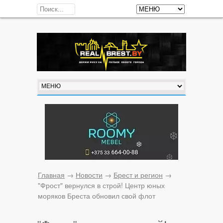
Главная
→
Новости
→
Брест и регион
→
"Фрост" вернулся в строй! Центр юных
моряков Бреста обновил свой флот