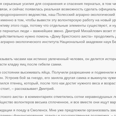
 серьезные усилия для сохранения и спасения пернатых, в том чи
вязи, и сейчас появилась реальная возможность сделать официал
иродоохранного ведомства, наш Полесский аграрно-экологический и
именно в том, чтобы вывести эту волонтерскую работу на новый ур
тиву этого года, потому что отдельные элементы существуют, и н
е пернатых люди – важнейшее звено. Дмитрий Михайлович возит пт
 действительно нужно помочь «Дому Брестского аиста» продолжить
аграрно-экологического института Национальной академии наук Б
зывать часами как истинно увлеченный человек, он делится истор
асти кладку яиц после гибели самки.
 в состоянии высиживать яйца. Получили разрешение и подменили 
н. Устроив бой за гнездо, его заняла другая самка и выкинула чужие
ился птенец, который, после того как достиг нужного веса и возра
 стоит, – рассказывает Дмитрий.
стского аиста» в комментариях отметились сотни неравнодушных л
бщество волонтеров весьма сплоченное, и все вместе они ищут в
видации я поеду в Смоленск. Мне уже предложили организовать зака
ограммы финансирования, гранты и государственная поддержка, – 