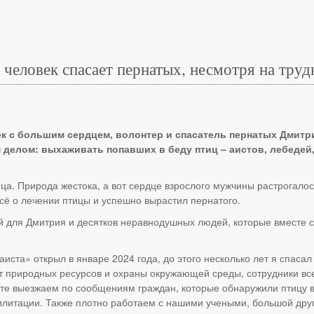
 человек спасает пернатых, несмотря на труд
к с большим сердцем, волонтер и спасатель пернатых Дмитри
 делом: выхаживать попавших в беду птиц – аистов, лебедей
нца. Природа жестока, а вот сердце взрослого мужчины растрогало
всё о лечении птицы и успешно вырастил пернатого.
ой для Дмитрия и десятков неравнодушных людей, которые вместе 
иста» открыл в январе 2024 года, до этого несколько лет я спаса
т природных ресурсов и охраны окружающей среды, сотрудники вс
есте выезжаем по сообщениям граждан, которые обнаружили птицу
литации. Также плотно работаем с нашими учеными, большой дру