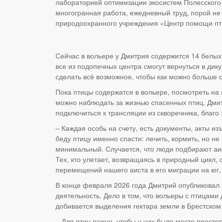
лабораторией оптимизации экосистем Полесского 
многогранная работа, ежедневный труд, порой не 
природоохранного учреждения «Центр помощи пти
Сейчас в вольере у Дмитрия содержится 14 белых
все из подопечных центра смогут вернуться в дик
сделать всё возможное, чтобы как можно больше 
Пока птицы содержатся в вольере, посмотреть на
можно наблюдать за жизнью спасенных птиц. Дмит
подключиться к трансляции из скворечника, благ
– Каждая особь на счету, есть документы, акты из
беду птицу именно спасти: лечить, кормить, но не
минимальный. Случается, что люди подбирают аист
Тех, кто улетает, возвращаясь в природный цикл,
перемещений нашего аиста в его миграции на юг, 
В конце февраля 2026 года Дмитрий опубликовал в
деятельность. Дело в том, что вольеры с птицами
добивается выделения гектара земли в Брестском
– Для птиц важно, чтобы у них было место прост