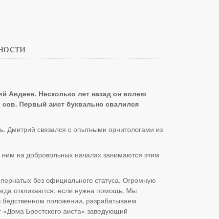
ности
й Авдеев. Несколько лет назад он волею
, сов. Первый аист буквально свалился
сь. Дмитрий связался с опытными орнитологами из
с ним на добровольных началах занимаются этим
л пернатых без официального статуса. Огромную
егда откликаются, если нужна помощь. Мы
 в бедственном положении, разрабатываем
г «Дома Брестского аиста» заведующий