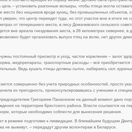
 цель – установить разгонные вольеры, чтобы птица могла остават
е место без хищников вроде куниц, без промышленных объектов, о
уверен, что центр переедет туда, но этот участок мне в итоге не 
метрах от теперешнего места, в лесу Домачевского сельского совет
дится вне ареала гнездования аиста, в 26 километрах севернее, в 
озможно будет организовать выпуск птиц на волю, нет других дики
нужны постоянный присмотр и уход, частое кормление – залог здор
 Корма, медпрепараты, транспортные расходы – всё приобретается 
ельные. Ведь кушать птицы должны сытно, набираясь сил: куриные
аются совершенно без учета природных особенностей, просто указ
оценила их пригодность, проконсультировавшись с учеными и спец
 председателем Григорием Панасюком на данный момент дано пор
ждения на территории Брестского района. Власти ссылаются на пе
 норм, которые необходимо соблюсти для вынесения решения.
ет в режиме подготовки к ликвидации. В ближайшем будущем Дмитр
ека не выживут, – передадут другим волонтерам в Беларуси.