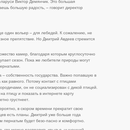
еларуси Виктор Демянчик. Это большая
аешь большую радость, – говорит директор
ще один вольер – для лебедей. К сожалению, не
езное препятствие. Но Дмитрий Авдеев стремится
ожество камер, благодаря которым круглосуточно
тупает сезон. Пока же любители природы могут
пернатыми.
ца – собственность государства. Важно попавшую в
 как равного. Потому контакт с птицами
сородичами, он не социализирован с дикой птицей.
на птицу и показать в интернете карту
етно грустнеет.
вероятно, в скором времени прекратит свою
ьцев есть планы. Дмитрий уже больше года
им пернатым будет безо-пасно и комфортно.
во, где можно расправить крылья, нынешний