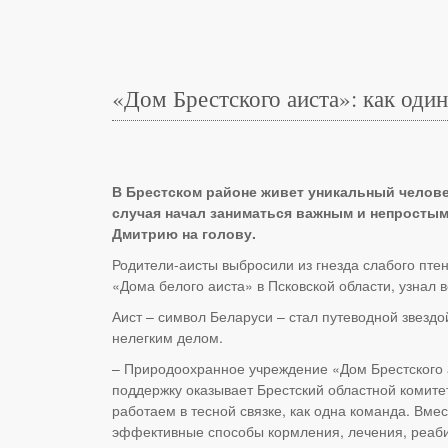
«Дом Брестского аиста»: как один
В Брестском районе живет уникальный челове
случая начал заниматься важным и непростым
Дмитрию на голову.
Родители-аисты выбросили из гнезда слабого пте
«Дома белого аиста» в Псковской области, узнал 
Аист – символ Беларуси – стал путеводной звезд
нелегким делом.
– Природоохранное учреждение «Дом Брестского а
поддержку оказывает Брестский областной комите
работаем в тесной связке, как одна команда. Вм
эффективные способы кормления, лечения, реаби