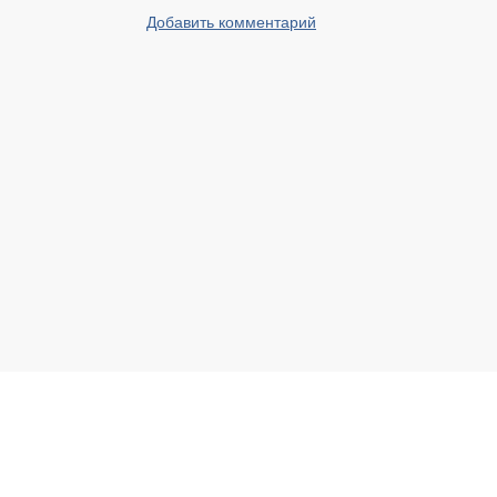
Добавить комментарий
Реальный Брест © 2008 - 2026
Свяжитесь с нами по