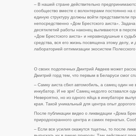
– В нашей стране действительно предпринимаются
сообщество вместе с волонтерами постоянно на с
единую структуру должны войти представители пр
непосредственно «Дом Брестского аиста». Задача 
десятилетий работы наконец выливаются в перспек
«Дом Брестского аиста» и неравнодушные к судьб
средства, вся его жизнь посвящена этому делу, и
лабораторией оптимизации экосистем Полесского 
О своих подопечных Дмитрий Авдеев может расска
Дмитрий горд тем, что первым в Беларуси смог сп
– Самку аиста сбил автомобиль, а самец один не
инкубатор. И не зря! Самец недолго оставался оди
Невероятно, но из одного яйца в инкубаторе вылуп
края. Такой уникальный для центра опыт дорогого
После публикации видео о ликвидации «Дома Бре
природоохранного центра и самих пернатых. Соо
– Если все усилия окажутся тщетны, то после лик
выпускать их в дикую природу. Там действуют пр