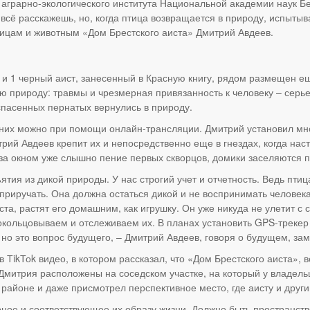
аграрно-экологического института Национальной академии наук Б
всё расскажешь, но, когда птица возвращается в природу, испытыв
цам и животным «Дом Брестского аиста» Дмитрий Авдеев.
 и 1 черный аист, занесенный в Красную книгу, рядом размещен е
ую природу: травмы и чрезмерная привязанность к человеку – серь
спасенных пернатых вернулись в природу.
 них можно при помощи онлайн-трансляции. Дмитрий установил мн
рий Авдеев крепит их и непосредственно еще в гнездах, когда нас
о за окном уже слышно пение первых скворцов, домики заселяются 
ъятия из дикой природы. У нас строгий учет и отчетность. Ведь пти
 приручать. Она должна остаться дикой и не воспринимать человека
а, растят его домашним, как игрушку. Он уже никуда не улетит с 
 окольцовываем и отслеживаем их. В планах установить GPS-трекер 
но это вопрос будущего, – Дмитрий Авдеев, говоря о будущем, зам
 ТikТоk видео, в котором рассказал, что «Дом Брестского аиста», 
 Дмитрия расположены на соседском участке, на который у владел
 районе и даже присмотрел перспективное место, где аисту и друг
орное и соответствующее их образу жизни. Должно быть пространст