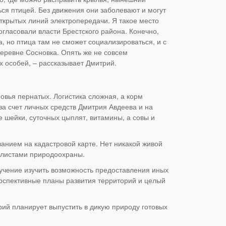
ься птицей. Без движения они заболевают и могут
ткрытых линий электропередачи. Я такое место
согласовали власти Брестского района. Конечно,
а, но птица там не сможет социализироваться, и с
деревне Сосновка. Опять же не совсем
х особей, – рассказывает Дмитрий.
овья пернатых. Логистика сложная, а корм
за счет личных средств Дмитрия Авдеева и на
 шейки, суточных цыплят, витамины, а совы и
анием на кадастровой карте. Нет никакой живой
иалистами природоохраны.
учение изучить возможность предоставления иных
рспективные планы развития территорий и целый
ий планирует выпустить в дикую природу готовых