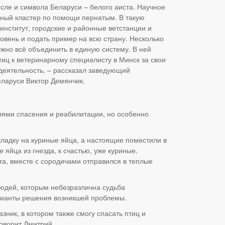
сле и символа Беларуси – белого аиста. Научное
ьный кластер по помощи пернатым. В такую
нститут, городские и районные ветстанции и
овень и подать пример на всю страну. Несколько
ужно всё объединить в единую систему. В ней
иц к ветеринарному специалисту в Минск за свои
 деятельность, – рассказал заведующий
еларуси Виктор Демянчик.
иями спасения и реабилитации, но особенно
кладку на куриные яйца, а настоящие поместили в
 яйца из гнезда, к счастью, уже куриные.
ста, вместе с сородичами отправился в теплые
юдей, которым небезразлична судьба
арианты решения возникшей проблемы.
зник, в котором также смогу спасать птиц и
говорит Дмитрий.