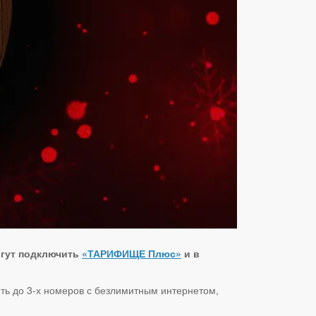
огут подключить
«ТАРИФИЩЕ Плюс»
и в
ить до 3-х номеров с безлимитным интернетом,