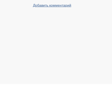
Добавить комментарий
Реальный Брест © 2008 - 2026
Свяжитесь с нами по