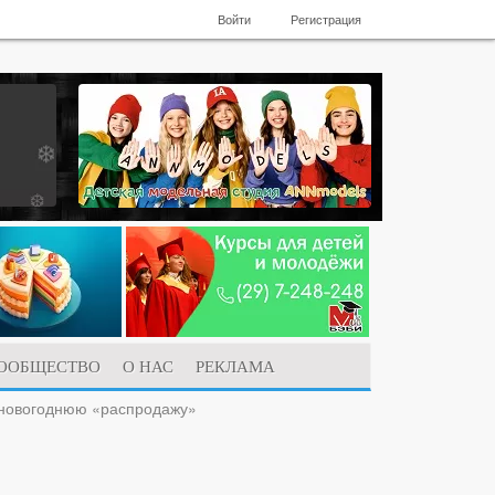
Войти
Регистрация
ООБЩЕСТВО
О НАС
РЕКЛАМА
едновогоднюю «распродажу»