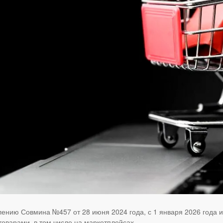
влению Совмина №457 от 28 июня 2024 года, с 1 января 2026 года
оварами, в том числе на маркетплейсах.