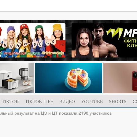
TIKTOK
TIKTOK LIFE
ВИДЕО
YOUTUBE
SHORTS
С
льный результат на ЦЭ и ЦТ показали 2198 участников