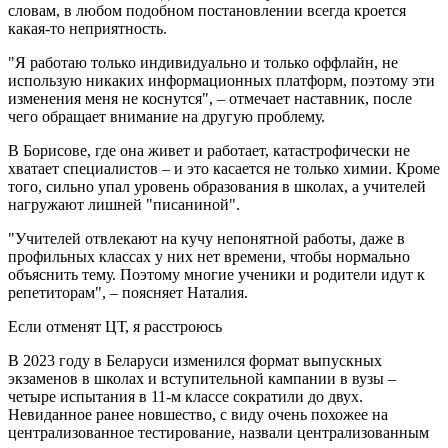
словам, в любом подобном постановлении всегда кроется
какая-то неприятность.
"Я работаю только индивидуально и только оффлайн, не
использую никаких информационных платформ, поэтому эти
изменения меня не коснутся", – отмечает наставник, после
чего обращает внимание на другую проблему.
В Борисове, где она живет и работает, катастрофически не
хватает специалистов – и это касается не только химии. Кроме
того, сильно упал уровень образования в школах, а учителей
нагружают лишней "писаниной".
"Учителей отвлекают на кучу непонятной работы, даже в
профильных классах у них нет времени, чтобы нормально
объяснить тему. Поэтому многие ученики и родители идут к
репетиторам", – поясняет Наталия.
Если отменят ЦТ, я расстроюсь
В 2023 году в Беларуси изменился формат выпускных
экзаменов в школах и вступительной кампании в вузы –
четыре испытания в 11-м классе сократили до двух.
Невиданное ранее новшество, с виду очень похожее на
централизованное тестирование, назвали централизованным