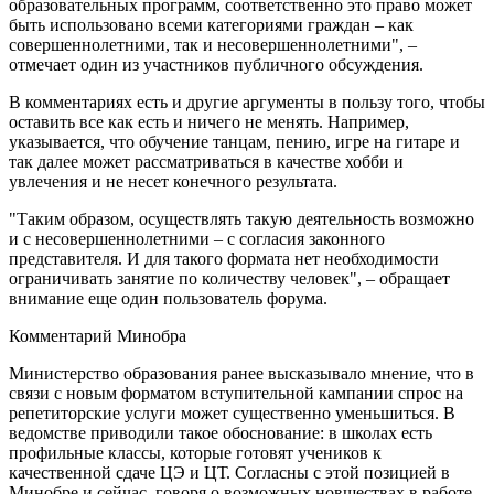
образовательных программ, соответственно это право может
быть использовано всеми категориями граждан – как
совершеннолетними, так и несовершеннолетними", –
отмечает один из участников публичного обсуждения.
В комментариях есть и другие аргументы в пользу того, чтобы
оставить все как есть и ничего не менять. Например,
указывается, что обучение танцам, пению, игре на гитаре и
так далее может рассматриваться в качестве хобби и
увлечения и не несет конечного результата.
"Таким образом, осуществлять такую деятельность возможно
и с несовершеннолетними – с согласия законного
представителя. И для такого формата нет необходимости
ограничивать занятие по количеству человек", – обращает
внимание еще один пользователь форума.
Комментарий Минобра
Министерство образования ранее высказывало мнение, что в
связи с новым форматом вступительной кампании спрос на
репетиторские услуги может существенно уменьшиться. В
ведомстве приводили такое обоснование: в школах есть
профильные классы, которые готовят учеников к
качественной сдаче ЦЭ и ЦТ. Согласны с этой позицией в
Минобре и сейчас, говоря о возможных новшествах в работе