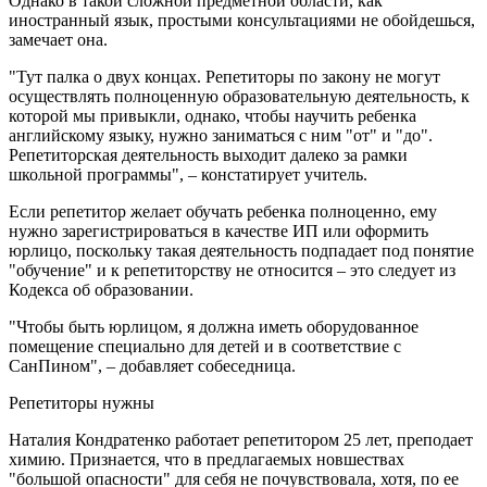
Однако в такой сложной предметной области, как
иностранный язык, простыми консультациями не обойдешься,
замечает она.
"Тут палка о двух концах. Репетиторы по закону не могут
осуществлять полноценную образовательную деятельность, к
которой мы привыкли, однако, чтобы научить ребенка
английскому языку, нужно заниматься с ним "от" и "до".
Репетиторская деятельность выходит далеко за рамки
школьной программы", – констатирует учитель.
Если репетитор желает обучать ребенка полноценно, ему
нужно зарегистрироваться в качестве ИП или оформить
юрлицо, поскольку такая деятельность подпадает под понятие
"обучение" и к репетиторству не относится – это следует из
Кодекса об образовании.
"Чтобы быть юрлицом, я должна иметь оборудованное
помещение специально для детей и в соответствие с
СанПином", – добавляет собеседница.
Репетиторы нужны
Наталия Кондратенко работает репетитором 25 лет, преподает
химию. Признается, что в предлагаемых новшествах
"большой опасности" для себя не почувствовала, хотя, по ее