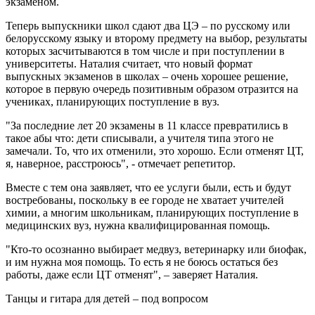
экзаменом.
Теперь выпускники школ сдают два ЦЭ – по русскому или
белорусскому языку и второму предмету на выбор, результаты
которых засчитываются в том числе и при поступлении в
университеты. Наталия считает, что новый формат
выпускных экзаменов в школах – очень хорошее решение,
которое в первую очередь позитивным образом отразится на
учениках, планирующих поступление в вуз.
"За последние лет 20 экзамены в 11 классе превратились в
такое абы что: дети списывали, а учителя типа этого не
замечали. То, что их отменили, это хорошо. Если отменят ЦТ,
я, наверное, расстроюсь", - отмечает репетитор.
Вместе с тем она заявляет, что ее услуги были, есть и будут
востребованы, поскольку в ее городе не хватает учителей
химии, а многим школьникам, планирующих поступление в
медицинских вуз, нужна квалифицированная помощь.
"Кто-то осознанно выбирает медвуз, ветеринарку или биофак,
и им нужна моя помощь. То есть я не боюсь остаться без
работы, даже если ЦТ отменят", – заверяет Наталия.
Танцы и гитара для детей – под вопросом