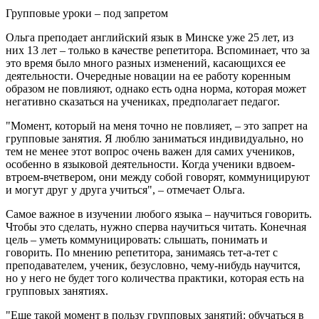
Групповые уроки – под запретом
Ольга преподает английский язык в Минске уже 25 лет, из
них 13 лет – только в качестве репетитора. Вспоминает, что за
это время было много разных изменений, касающихся ее
деятельности. Очередные новации на ее работу коренным
образом не повлияют, однако есть одна норма, которая может
негативно сказаться на учениках, предполагает педагог.
"Момент, который на меня точно не повлияет, – это запрет на
групповые занятия. Я люблю заниматься индивидуально, но
тем не менее этот вопрос очень важен для самих учеников,
особенно в языковой деятельности. Когда ученики вдвоем-
втроем-вчетвером, они между собой говорят, коммуницируют
и могут друг у друга учиться", – отмечает Ольга.
Самое важное в изучении любого языка – научиться говорить.
Чтобы это сделать, нужно сперва научиться читать. Конечная
цель – уметь коммуницировать: слышать, понимать и
говорить. По мнению репетитора, занимаясь тет-а-тет с
преподавателем, ученик, безусловно, чему-нибудь научится,
но у него не будет того количества практики, которая есть на
групповых занятиях.
"Еще такой момент в пользу групповых занятий: обучаться в