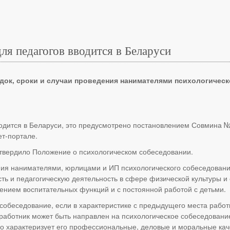
ля педагогов вводится в Беларуси
ок, сроки и случаи проведения нанимателями психологическ
одится в Беларуси, это предусмотрено постановлением Совмина №
т-портале.
твердило Положение о психологическом собеседовании.
ния нанимателями, юрлицами и ИП психологического собеседован
ь и педагогическую деятельность в сфере физической культуры и 
нением воспитательных функций и с постоянной работой с детьми.
собеседование, если в характеристике с предыдущего места рабо
работник может быть направлен на психологическое собеседование,
о характеризует его профессиональные, деловые и моральные кач