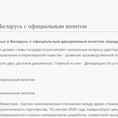
 Беларусь с официальным визитом
был в Беларусь с официальным двухдневным визитом, переда
м уровне главы государств рассмотрят актуальные вопросы двустор
равление в переговорной повестке - развитие производственной к
оло двух десятков документов. Главный из них - Декларация об ус
Узбекистане, торгово-экономические отношения между двумя стран
атегического партнерства. По итогам 2025 года товарооборот уве
межправкомиссии стороны инициировали разработку совместной про