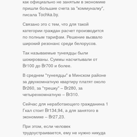
как официально не занятым в экономике
пришли большие счета за "коммуналку",
писала Tochka.by.
Связано это с тем, что для такой
категории граждан расчет производится
по полным тарифам. Решение вызвало
широкий резонанс среди белорусов.
Так называемые тунеядцы были
шокированы. Суммы насчитывали от
Br100 до Br700 и более.
В среднем "тунеядцы" в Минском районе
за двухкомнатную квартиру платят около
Br260, за "трешку" – Br280, за
четырехкомнатную – Br310.
Сейчас для неработающего гражданина 1
Гкал стоит Br134,94, а для занятого в
экономике – Br27,23.
При этом, если человек
трудоустраивается, ему не нужно никуда