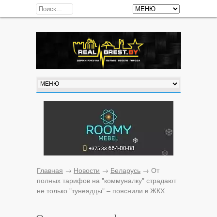
Главная
→
Новости
→
Беларусь
→
От
полных тарифов на "коммуналку" страдают
не только "тунеядцы" – пояснили в ЖКХ