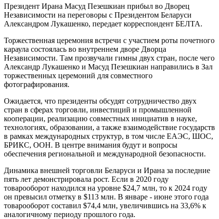
Президент Ирана Масуд Пезешкиан прибыл во Дворец
Независимости на переговоры с Президентом Беларуси
Александром Лукашенко, передает корреспондент БЕЛТА.
Торжественная церемония встречи с участием роты почетного
караула состоялась во внутреннем дворе Дворца
Независимости. Там прозвучали гимны двух стран, после чего
Александр Лукашенко и Масуд Пезешкиан направились в Зал
торжественных церемоний для совместного
фотографирования.
Ожидается, что президенты обсудят сотрудничество двух
стран в сферах торговли, инвестиций и промышленной
кооперации, реализацию совместных инициатив в науке,
технологиях, образовании, а также взаимодействие государств
в рамках международных структур, в том числе ЕАЭС, ШОС,
БРИКС, ООН. В центре внимания будут и вопросы
обеспечения региональной и международной безопасности.
Динамика внешней торговли Беларуси и Ирана за последние
пять лет демонстрировала рост. Если в 2020 году
товарооборот находился на уровне $24,7 млн, то к 2024 году
он превысил отметку в $113 млн. В январе - июне этого года
товарооборот составил $74,4 млн, увеличившись на 33,6% к
аналогичному периоду прошлого года.