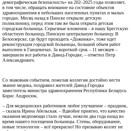
демографическая безопасность» на 202–2025 годы позволяет,
в том числе, обращать внимание на состояние объектов
здравоохранения в небольших населенных пунктах и малых
городах. Месяц назад в Пинске открыли детскую
поликлинику, перед этим там же была открыта детская
городская больница. Серьезные вложения – в нашу Брестскую
областную больницу, Пинскую центральную больницу. В
Белоозерске, где будут проходить «Дожинки», тоже идет
реконструкция городской больницы, большой объем работ
выполнен в Ганцевичах. За короткий срок – 11 месяцев –
завершили все работы в Давид-Городке, – отметил Петр
Александрович.
Со знаковым событием, пожелав коллегам достойно нести
звание медика, поздравил жителей Давид-Городка
заместитель министра здравоохранения Республики Беларусь
Борис Андросюк.
– Для медицинских работников любое улучшение – праздник,
– сказала Ирина Абельская. – Вдвойне приятно, что качество
оказания медпомощи стало лучше, нежели два года назад во
время нашего посещения больницы. Стены, оборудование,
новые технологии – всё прекрасно! Но призываю коллег не