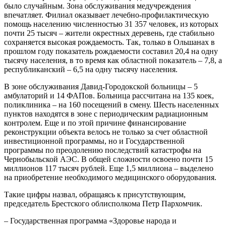
было случайным. Зона обслуживания медучреждения
впечатляет. Филиал оказывает лечебно-профилактическую
помощь населению численностью 31 357 человек, из которых
почти 25 тысяч – жители окрестных деревень, где стабильно
сохраняется высокая рождаемость. Так, только в Ольшанах в
прошлом году показатель рождаемости составил 20,4 на одну
тысячу населения, в то время как областной показатель – 7,8, а
республиканский – 6,5 на одну тысячу населения.
В зоне обслуживания Давид-Городокской больницы – 5
амбулаторий и 14 ФАПов. Больница рассчитана на 135 коек,
поликлиника – на 160 посещений в смену. Шесть населенных
пунктов находятся в зоне с периодическим радиационным
контролем. Еще и по этой причине финансирование
реконструкции объекта велось не только за счет областной
инвестиционной программы, но и Государственной
программы по преодолению последствий катастрофы на
Чернобыльской АЭС. В общей сложности освоено почти 15
миллионов 117 тысяч рублей. Еще 1,5 миллиона – выделено
на приобретение необходимого медицинского оборудования.
Такие цифры назвал, обращаясь к присутствующим,
председатель Брестского облисполкома Петр Пархомчик.
– Государственная программа «Здоровье народа и