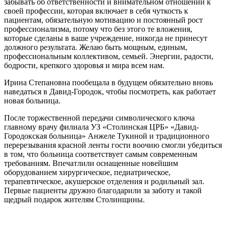
забывать об ответственности и внимательном отношении к
своей профессии, которая включает в себя чуткость к
пациентам, обязательную мотивацию и постоянный рост
профессионализма, потому что без этого те вложения,
которые сделаны в ваше учреждение, никогда не принесут
должного результата. Желаю быть мощным, единым,
профессиональным коллективом, семьей. Энергии, радости,
бодрости, крепкого здоровья и мира всем нам.
Ирина Степановна пообещала в будущем обязательно вновь
наведаться в Давид-Городок, чтобы посмотреть, как работает
новая больница.
После торжественной передачи символического ключа
главному врачу филиала УЗ «Столинская ЦРБ» «Давид-
Городокская больница» Анжеле Тукиной и традиционного
перерезывания красной ленты гости воочию смогли убедиться
в том, что больница соответствует самым современным
требованиям. Впечатлили оснащенные новейшим
оборудованием хирургическое, педиатрическое,
терапевтическое, акушерское отделения и родильный зал.
Первые пациенты дружно благодарили за заботу и такой
щедрый подарок жителям Столинщины.