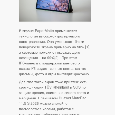
В экране PaperMatte применяется
технология высококонтролируемого
нанотравления. Она уменьшает блики
поверхности экрана примерно на 50%
[1]
,
а световые помехи от окружающего
освещения – на 99%
[2]
. При этом
IPS‑панель с поддержкой цветового
охвата P3 выдает сочные цвета, так что
фильмы, фото и игры выглядят красочно.
Для глаз такой экран тоже приятен: есть
сертификации TÜV Rheinland и SGS по
защите зрения, снижению синего света и
мерцания. Планшетом Huawei MatePad
11,5 S 2026 можно спокойно
пользоваться часами, работая с
конспектами, таблицами или просто