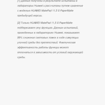
[1]
Данные получены в результате испытаний в
лаборатории Huawei и рассчитаны путем сравнения
с моделью HUAWEI MatePad 11,5 S PaperMatte
предыдущей версии.
[2]
Только HUAWEI MatePad 11,5 S PaperMatte
поддерживает эту функцию. Данные испытаний,
проведенных в лабораториях Huawei, показывают
99% снижение световых помех в ходе симуляции
уличной среды без препятствий. Фактическая
эффективность работы функции может
отличаться в зависимости от условий окружающей⁠
среды.