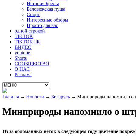
История Бреста
Беловежская пуща
Спорт
Интересные обзоры
Просто для вас
одной строкой
TIKTOK
TIKTOK life
ВИДЕО
youtube
Shorts
СООБЩЕСТВО
О НАС
Реклама
Главная
→
Новости
→
Беларусь
→
Минприроды напомнило о ш
Минприроды напомнило о штр
Из-за обломанных веток в следующем году цветение повре