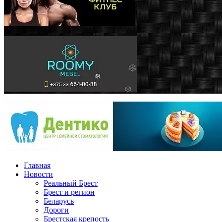
Главная
Новости
Реальный Брест
Брест и регион
Беларусь
Дороги
Брестская крепость