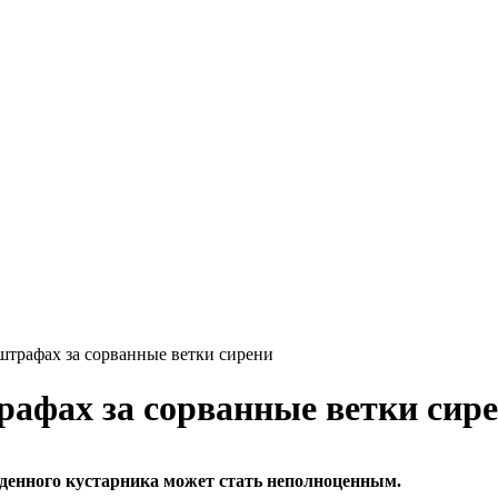
трафах за сорванные ветки сирени
афах за сорванные ветки сир
жденного кустарника может стать неполноценным.