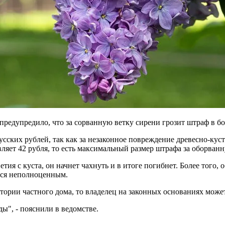
редупредило, что за сорванную ветку сирени грозит штраф в бо
русских рублей, так как за незаконное повреждение древесно-кус
вляет 42 рубля, то есть максимальный размер штрафа за оборванн
я с куста, он начнет чахнуть и в итоге погибнет. Более того, о
тся неполноценным.
итории частного дома, то владелец на законных основаниях может
ды", - пояснили в ведомстве.