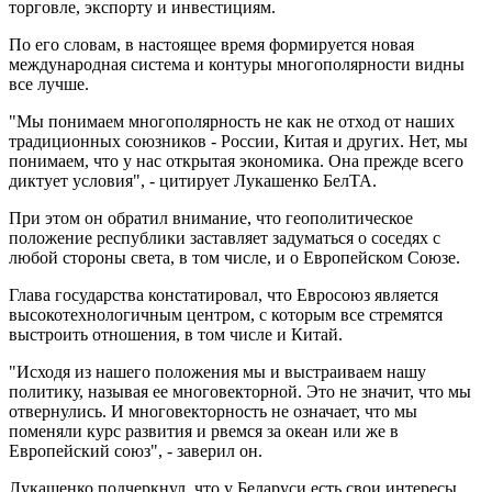
торговле, экспорту и инвестициям.
По его словам, в настоящее время формируется новая
международная система и контуры многополярности видны
все лучше.
"Мы понимаем многополярность не как не отход от наших
традиционных союзников - России, Китая и других. Нет, мы
понимаем, что у нас открытая экономика. Она прежде всего
диктует условия", - цитирует Лукашенко БелТА.
При этом он обратил внимание, что геополитическое
положение республики заставляет задуматься о соседях с
любой стороны света, в том числе, и о Европейском Союзе.
Глава государства констатировал, что Евросоюз является
высокотехнологичным центром, с которым все стремятся
выстроить отношения, в том числе и Китай.
"Исходя из нашего положения мы и выстраиваем нашу
политику, называя ее многовекторной. Это не значит, что мы
отвернулись. И многовекторность не означает, что мы
поменяли курс развития и рвемся за океан или же в
Европейский союз", - заверил он.
Лукашенко подчеркнул, что у Беларуси есть свои интересы,