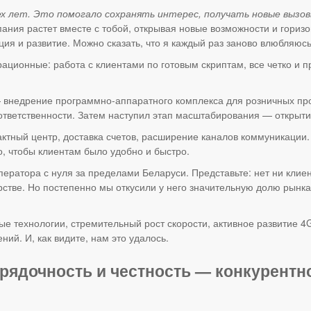
ех лет. Это помогало сохранять интерес, получать новые вызо
ния растет вместе с тобой, открывая новые возможности и горизон
ция и развитие. Можно сказать, что я каждый раз заново влюбляюсь
рационные: работа с клиентами по готовым скриптам, все четко и
 внедрение программно-аппаратного комплекса для розничных про
с ответственности. Затем наступил этап масштабирования — открыти
актный центр, доставка счетов, расширение каналов коммуникации
о, чтобы клиентам было удобно и быстро.
ератора с нуля за пределами Беларуси. Представьте: нет ни клиен
стве. Но постепенно мы откусили у него значительную долю рынка 
ые технологии, стремительный рост скорости, активное развитие 4
ий. И, как видите, нам это удалось.
орядочность и честность — конкурент