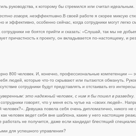
тиль руководства, к которому бы стремился или считал идеальным.
честно говоря, неэффективно.
В своей работе я скорее миксую ст
но и эффективно, особенно сейчас, когда сотрудники могут легко с
сотрудники не боятся прийти и сказать: «Слушай, так мы не добье
вует причастность к проекту, он вкладывается по-настоящему, и ре
но 800 человек. И, конечно, профессиональные компетенции — эт
себя людей, которые что-то скрывают или пытаются обмануть. Руко
сутствие сотрудники будут представлять и отстаивать его интересы
веренным: это надежный человек, с ним я бы пошел в разведку. 
сотрудники говорят, что у меня есть чутье на «своих людей». Нап
й человек?». Девушка повела себя очень дипломатично, никого не 
, как человек ведет себя вне шаблона, какие у него настоящие реак
е работать не получится, даже если кандидат блестящий специалис
ными для успешного управления?