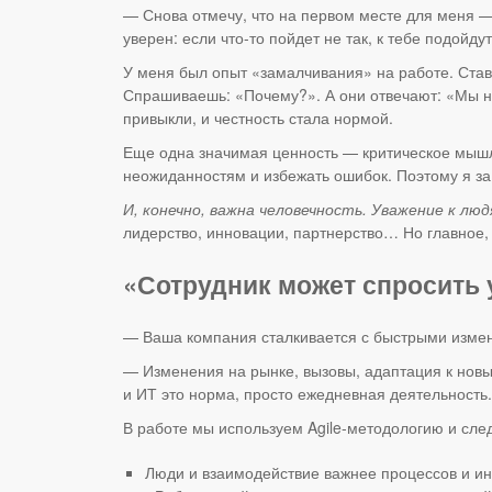
— Снова отмечу, что на первом месте для меня —
уверен: если что-то пойдет не так, к тебе подойду
У меня был опыт «замалчивания» на работе. Став
Спрашиваешь: «Почему?». А они отвечают: «Мы не
привыкли, и честность стала нормой.
Еще одна значимая ценность — критическое мышле
неожиданностям и избежать ошибок. Поэтому я за
И, конечно, важна человечность. Уважение к л
лидерство, инновации, партнерство… Но главное, 
«Сотрудник может спросить у
— Ваша компания сталкивается с быстрыми измен
— Изменения на рынке, вызовы, адаптация к нов
и ИТ это норма, просто ежедневная деятельность.
В работе мы используем Agile-методологию и сле
Люди и взаимодействие важнее процессов и ин