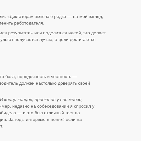
или. «Диктатора» включаю редко — на мой взгляд,
менить работодателя.
мся результата» или поделиться идеей, это делает
зультат получается лучше, а цели достигаются
о база, порядочность и честность —
водитель должен настолько доверять своей
.
В конце концов, проектов у нас много,
ример, недавно на собеседовании я спросил у
обидела — и это был отличный тест на
ции. За годы интервью я понял: если на
т.