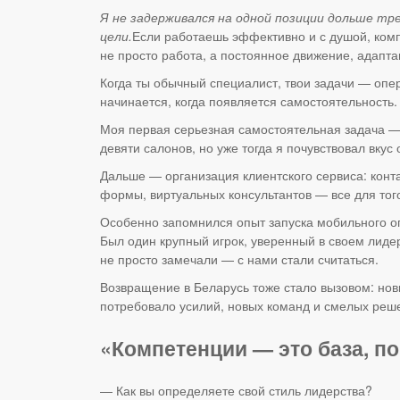
Я не задерживался на одной позиции дольше тр
цели.
Если работаешь эффективно и с душой, компа
не просто работа, а постоянное движение, адапта
Когда ты обычный специалист, твои задачи — опе
начинается, когда появляется самостоятельность.
Моя первая серьезная самостоятельная задача —
девяти салонов, но уже тогда я почувствовал вку
Дальше — организация клиентского сервиса: конт
формы, виртуальных консультантов — все для тог
Особенно запомнился опыт запуска мобильного оп
Был один крупный игрок, уверенный в своем лидер
не просто замечали — с нами стали считаться.
Возвращение в Беларусь тоже стало вызовом: нов
потребовало усилий, новых команд и смелых решен
«Компетенции — это база, п
— Как вы определяете свой стиль лидерства?