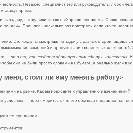
 честность. Неважно, специалист это или руководитель, любой чел
т и скажут прямо.
ишь задачу, сотрудники кивают: «Хорошо, сделаем». Сроки назначе
 поняли». Пришлось несколько раз повторять: если что-то непоня
ние. Это когда ты смотришь на задачу с разных сторон, ищешь сла
 высказывание сомнений и продумывание возможных сложностей. Эт
юдям — это то, что создает здоровую атмосферу в коллективе.
Н
чтобы они не были просто словами на бумаге, а реально жили в ко
 меня, стоит ли ему менять работу»
ениями на рынке. Как вы подходите к управлению изменениями?
ым условиям — пора смириться, что это обычная операционная де
дуем ее принципам:
струментов;