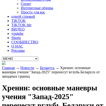
Спорт
Интересные обзоры
Просто для вас
одной строкой
TIKTOK
TIKTOK life
ВИДЕО
youtube
Shorts
СООБЩЕСТВО
О НАС
Реклама
Главная
→
Новости
→
Беларусь
→
Хренин: основные
маневры учения "Запад-2025" перенесут вглубь Беларуси от
западных границ
Хренин: основные маневры
учения "Запад-2025"
перенесут вглубь Беларуси от