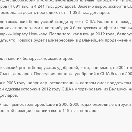
в (4 691 тыс. и 4 241 тыс. долларов). Заметно вырос экспорт в С
 рекорда за десять последних лет - 1 398 тыс. долларов.
дел экспансии белорусской «кондитерки» в США. Более того, ожида
едних лет поставками и дистрибуцией белорусских конфет и печень
рки» Марату Новикову. После того, как в конце 2012 года, белор
идать, что Новиков будет заинтересован в дальнейшем продвижени
для многих белорусских экспортеров.
иканский рынок белорусских удобрений, хотя, например, в 2004 го
187 млн. долларов. Последняя поставка удобрений в США была в 200
тя в 2006 году, например, отечественный легпром смог продать та
ой одежды которую в 2012 году США импортировали из Беларуси на 
долларов.
час - рынок тракторов. Еще в 2006-2008 годах ежегодные отгрузки
по этой позиции составил всего 119 тыс. долларов.