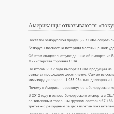
Американцы отказываются «покуп
Поставки белорусской продукции в США сократил
Белорусы полностью потеряли местный рынок удоб
Об этом свидетельствуют данные об импорте из Б
Министерства торговли США.
По итогам 2012 года импорт в США продукции из 
рынке за прошедшее десятилетие. Самые высокие 
миллиард долларов –1 033 064 тыс. долларов и 1 
Почему в Америке перестанут есть белорусские 
В 2012 году в основе белорусского экспорта в С
по топливным товарным группам составил 67 186 
третье – с рекордным за десятилетие показателем
Поставки из Беларуси по позициям «оборудование