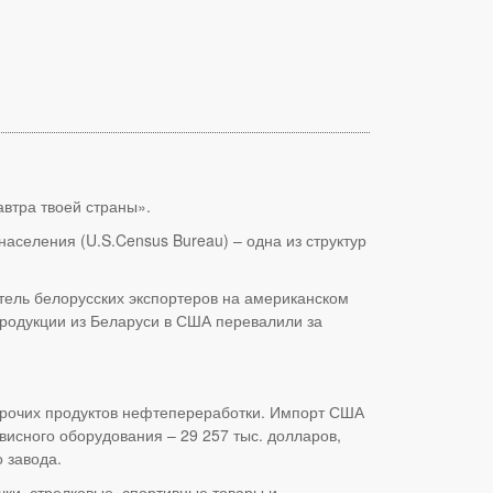
автра твоей страны».
аселения (U.S.Census Bureau) – одна из структур
атель белорусских экспортеров на американском
продукции из Беларуси в США перевалили за
и прочих продуктов нефтепереработки. Импорт США
висного оборудования – 29 257 тыс. долларов,
 завода.
ки, стрелковые, спортивные товары и