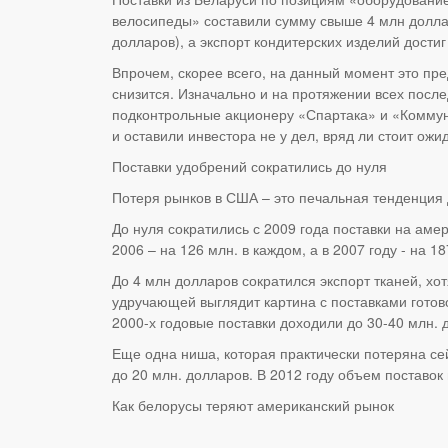
велосипеды» составили сумму свыше 4 млн долларо
долларов), а экспорт кондитерских изделий достиг
Впрочем, скорее всего, на данный момент это пре
снизится. Изначально и на протяжении всех посл
подконтрольные акционеру «Спартака» и «Коммуна
и оставили инвестора не у дел, вряд ли стоит ож
Поставки удобрений сократились до нуля
Потеря рынков в США – это печальная тенденция 
До нуля сократились с 2009 года поставки на амер
2006 – на 126 млн. в каждом, а в 2007 году - на 
До 4 млн долларов сократился экспорт тканей, хо
удручающей выглядит картина с поставками готов
2000-х годовые поставки доходили до 30-40 млн. 
Еще одна ниша, которая практически потеряна сей
до 20 млн. долларов. В 2012 году объем поставок 
Как белорусы теряют американский рынок