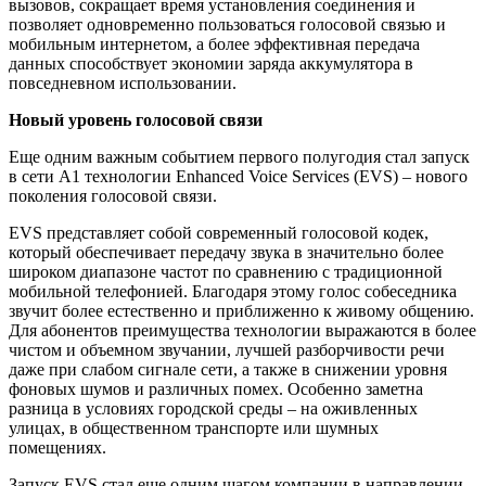
вызовов, сокращает время установления соединения и
позволяет одновременно пользоваться голосовой связью и
мобильным интернетом, а более эффективная передача
данных способствует экономии заряда аккумулятора в
повседневном использовании.
Новый уровень голосовой связи
Еще одним важным событием первого полугодия стал запуск
в сети А1 технологии Enhanced Voice Services (EVS) – нового
поколения голосовой связи.
EVS представляет собой современный голосовой кодек,
который обеспечивает передачу звука в значительно более
широком диапазоне частот по сравнению с традиционной
мобильной телефонией. Благодаря этому голос собеседника
звучит более естественно и приближенно к живому общению.
Для абонентов преимущества технологии выражаются в более
чистом и объемном звучании, лучшей разборчивости речи
даже при слабом сигнале сети, а также в снижении уровня
фоновых шумов и различных помех. Особенно заметна
разница в условиях городской среды – на оживленных
улицах, в общественном транспорте или шумных
помещениях.
Запуск EVS стал еще одним шагом компании в направлении