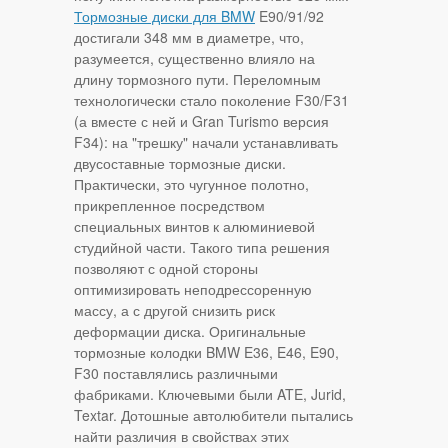
Тормозные диски для BMW
E90/91/92
достигали 348 мм в диаметре, что,
разумеется, существенно влияло на
длину тормозного пути. Переломным
технологически стало поколение F30/F31
(а вместе с ней и Gran Turismo версия
F34): на "трешку" начали устанавливать
двусоставные тормозные диски.
Практически, это чугунное полотно,
прикрепленное посредством
специальных винтов к алюминиевой
студийной части. Такого типа решения
позволяют с одной стороны
оптимизировать неподрессоренную
массу, а с другой снизить риск
деформации диска. Оригинальные
тормозные колодки BMW E36, E46, E90,
F30 поставлялись различными
фабриками. Ключевыми были ATE, Jurid,
Textar. Дотошные автолюбители пытались
найти различия в свойствах этих