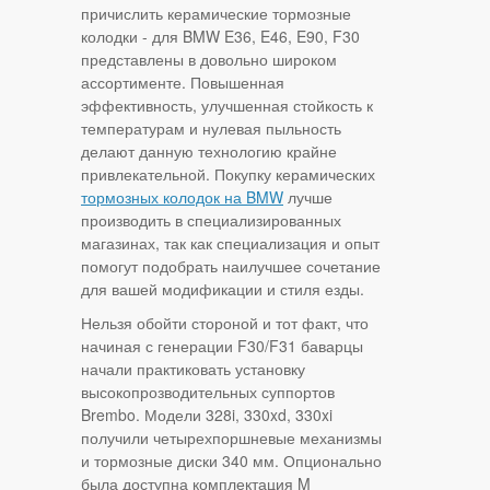
причислить керамические тормозные
колодки - для BMW E36, E46, E90, F30
представлены в довольно широком
ассортименте. Повышенная
эффективность, улучшенная стойкость к
температурам и нулевая пыльность
делают данную технологию крайне
привлекательной. Покупку керамических
тормозных колодок на BMW
лучше
производить в специализированных
магазинах, так как специализация и опыт
помогут подобрать наилучшее сочетание
для вашей модификации и стиля езды.
Нельзя обойти стороной и тот факт, что
начиная с генерации F30/F31 баварцы
начали практиковать установку
высокопрозводительных суппортов
Brembo. Модели 328i, 330xd, 330xi
получили четырехпоршневые механизмы
и тормозные диски 340 мм. Опционально
была доступна комплектация M