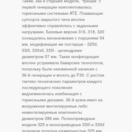
Также, как и старшие модели, "трешка" с
первой генерации комплектовалась
тормозными системами ATE. Плавающие
суппорта закрытого типа вполне
эффективно справлялись с заданными
нагрузками. Базовые версии 316, 318, 320
оснащались механизмами с поршнями 54
мм, модификации же постарше - 325d,
330i, 330xd, 335i - цилиндрами
диаметром 57 мм. Такая конфигурация
вполне устраивала баварских технологов,
поскольку были неизменной начиная с
36-й генерации и вплоть до F30. С ростом
тактико-технических параметров каждого
последующего поколения
видоизменялась комбинация с
тормозными дисками. 36-й кузов имел на
вооружении вентилируемые либо
невентилируемые компоненты
диаметром 286 мм. Полноприводные
модели 325 и моноприводные 330i и 330d
получили полотна размерностью 325 мм.