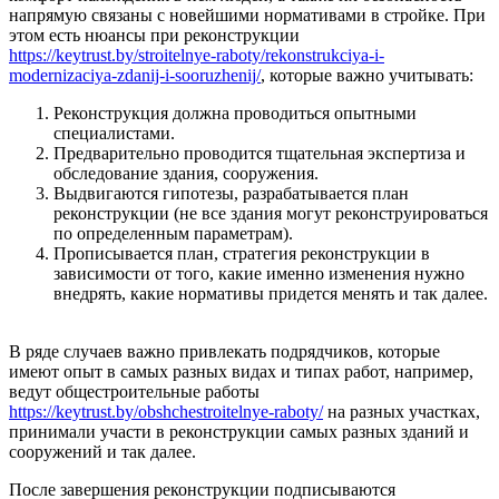
напрямую связаны с новейшими нормативами в стройке. При
этом есть нюансы при реконструкции
https://keytrust.by/stroitelnye-raboty/rekonstrukciya-i-
modernizaciya-zdanij-i-sooruzhenij/
, которые важно учитывать:
Реконструкция должна проводиться опытными
специалистами.
Предварительно проводится тщательная экспертиза и
обследование здания, сооружения.
Выдвигаются гипотезы, разрабатывается план
реконструкции (не все здания могут реконструироваться
по определенным параметрам).
Прописывается план, стратегия реконструкции в
зависимости от того, какие именно изменения нужно
внедрять, какие нормативы придется менять и так далее.
В ряде случаев важно привлекать подрядчиков, которые
имеют опыт в самых разных видах и типах работ, например,
ведут общестроительные работы
https://keytrust.by/obshchestroitelnye-raboty/
на разных участках,
принимали участи в реконструкции самых разных зданий и
сооружений и так далее.
После завершения реконструкции подписываются