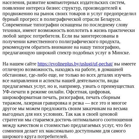
населения, развитие компьютерных издательских систем,
появление интереса бизнес структур, производителей к
продвижению на рынок своих товаров и услуг предопределил
бурный прогресс в полиграфической отрасли Беларуси.
Современные типографии оснащены по последнему слову
техники, имеют возможность воплотить в жизнь практически
любой запрос потребителя. Если вы заинтересованы в
получении качественного полиграфического продукта,
рекомендуем обратить внимание на нашу типографию,
предлагающую широкий спектр подобных услуг в Минске.
На нашем сайте
https://evolineplus.by/uslugi/uf-pechat/
вы имеете
отличную возможность, находясь на работе, в домашней
обстановке, где-либо еще, не только во всех деталях изучить
все направления и аспекты нашей деятельности, виды
предлагаемых услуг, но и, например, узнать о преимуществах
УФ-печати в режиме онлайн. Офсетная, цифровая,
широкоформатная печать, ризография, печать сборным
тиражом, лазерная гравировка и резка — все это и многое
другое мы можем предложить своим заказчикам на весьма
выгодных для них условиях. Так как в своей ценовой
стратегии мы стараемся достичь оптимального соотношения
между качеством и стоимостью предлагаемых услуг, что без
сомнения делает их максимально доступными для самого
широкого круга потребителей.